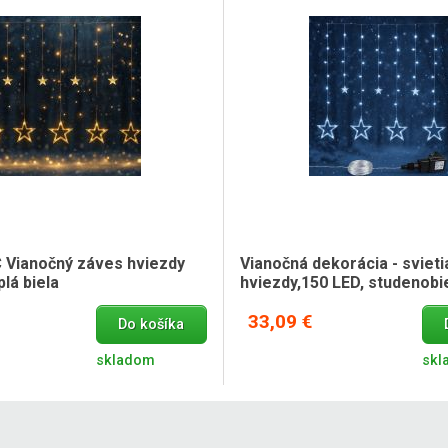
Vianočný záves hviezdy
Vianočná dekorácia - sviet
plá biela
hviezdy,150 LED, studenobi
33,09 €
Do košíka
skladom
skl