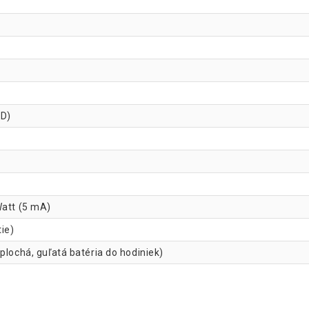
ED)
Watt (5 mA)
tie)
plochá, guľatá batéria do hodiniek)