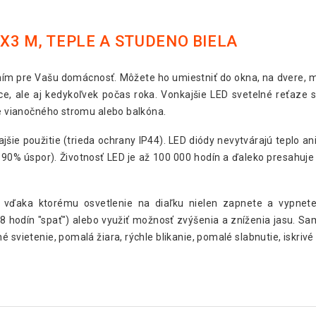
3X3 M, TEPLE A STUDENO BIELA
ím pre Vašu domácnosť. Môžete ho umiestniť do okna, na dvere, me
ce, ale aj kedykoľvek počas roka. Vonkajšie LED svetelné reťaze s
ie vianočného stromu alebo balkóna.
šie použitie (trieda ochrany IP44). LED diódy nevytvárajú teplo ani
90% úspor). Životnosť LED je až 100 000 hodín a ďaleko presahuje ž
e, vďaka ktorému osvetlenie na diaľku nielen zapnete a vypnet
8 hodín "spať") alebo využiť možnosť zvýšenia a zníženia jasu. Sam
svietenie, pomalá žiara, rýchle blikanie, pomalé slabnutie, iskrivé b