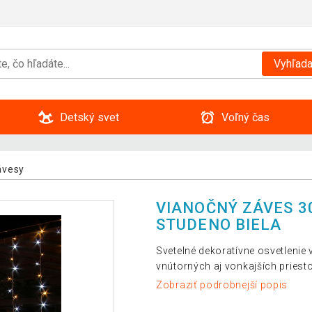
Vyhľada
Detský svet
Voľný čas
ávesy
VIANOČNÝ ZÁVES 30
STUDENO BIELA
Svetelné dekoratívne osvetlenie
vnútorných aj vonkajších priest
Zobraziť podrobnejší popis