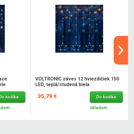
iace
VOLTRONIC záves 12 hviezdičiek 150
ele
LED, teplá/studená biela
35,79 €
Do košíka
Do košíka
adom
skladom