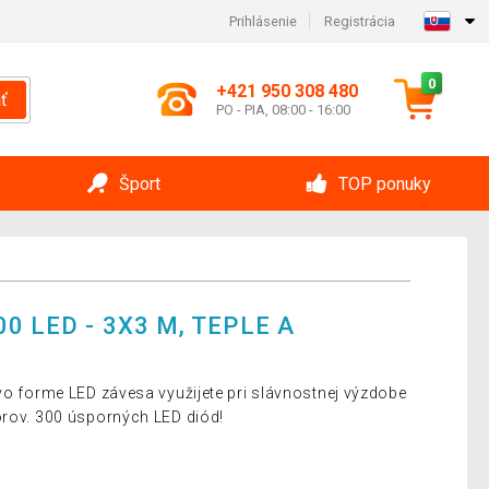
Prihlásenie
Registrácia
0
+421 950 308 480
ť
PO - PIA, 08:00 - 16:00
Šport
TOP ponuky
0 LED - 3X3 M, TEPLE A
 vo forme LED závesa využijete pri slávnostnej výzdobe
orov. 300 úsporných LED diód!