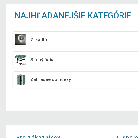
NAJHĽADANEJŠIE KATEGÓRIE
Zrkadlá
Stolný futbal
Záhradné domčeky
Pre zákazníkov
O spol