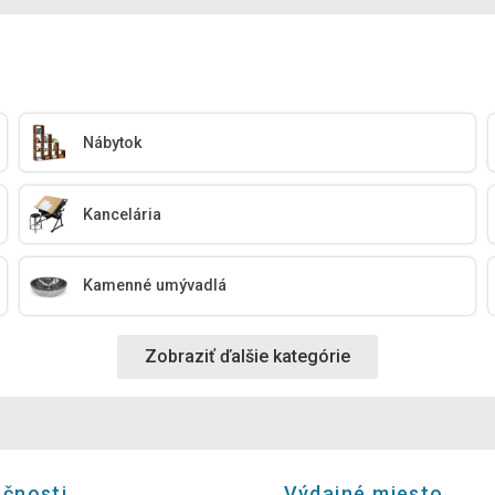
Nábytok
Kancelária
Kamenné umývadlá
Zobraziť ďalšie kategórie
očnosti
Výdajné miesto