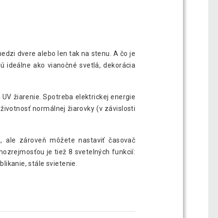
dzi dvere alebo len tak na stenu. A čo je
ú ideálne ako vianočné svetlá, dekorácia
 UV žiarenie. Spotreba elektrickej energie
ivotnosť normálnej žiarovky (v závislosti
e, ale zároveň môžete nastaviť časovač
ozrejmosťou je tiež 8 svetelných funkcií:
likanie, stále svietenie.