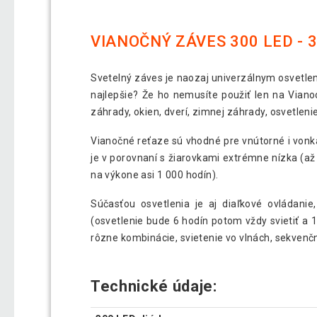
VIANOČNÝ ZÁVES 300 LED - 
Svetelný záves je naozaj univerzálnym osvetlen
najlepšie? Že ho nemusíte použiť len na Viano
záhrady, okien, dverí, zimnej záhrady, osvetlen
Vianočné reťaze sú vhodné pre vnútorné i vonkaj
je v porovnaní s žiarovkami extrémne nízka (až 
na výkone asi 1 000 hodín).
Súčasťou osvetlenia je aj diaľkové ovládani
(osvetlenie bude 6 hodín potom vždy svietiť a 1
rôzne kombinácie, svietenie vo vlnách, sekvenčné 
Technické údaje: