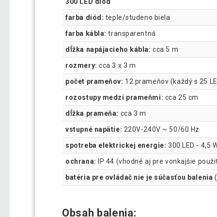
300 LED diód
farba diód:
teple/studeno biela
farba kábla:
transparentná
dĺžka napájacieho kábla:
cca 5 m
rozmery:
cca 3 x 3 m
počet prameňov:
12 prameňov (každý s 25 L
rozostupy medzi prameňmi:
cca 25 cm
dĺžka prameňa:
cca 3 m
vstupné napätie:
220V-240V ~ 50/60 Hz
spotreba elektrickej energie:
300 LED - 4,5 
ochrana:
IP 44 (vhodné aj pre vonkajšie použi
batéria pre ovládač nie je súčasťou balenia
(
Obsah balenia: