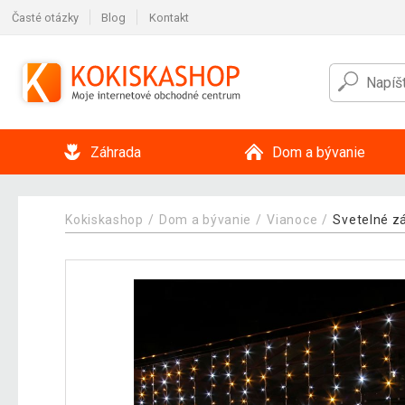
Časté otázky
Blog
Kontakt
Záhrada
Dom a bývanie
Kokiskashop
Dom a bývanie
Vianoce
Svetelné z