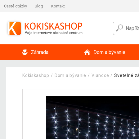
Časté otázky
Blog
Kontakt
Záhrada
Dom a bývanie
Kokiskashop
Dom a bývanie
Vianoce
Svetelné z