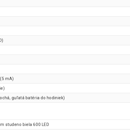
D)
t (5 mA)
ie)
lochá, guľatá batéria do hodiniek)
3 m studeno biela 600 LED