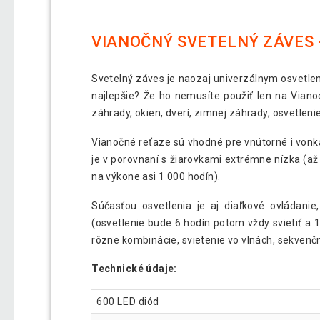
VIANOČNÝ SVETELNÝ ZÁVES -
Svetelný záves je naozaj univerzálnym osvetlen
najlepšie? Že ho nemusíte použiť len na Viano
záhrady, okien, dverí, zimnej záhrady, osvetlen
Vianočné reťaze sú vhodné pre vnútorné i vonkaj
je v porovnaní s žiarovkami extrémne nízka (až 
na výkone asi 1 000 hodín).
Súčasťou osvetlenia je aj diaľkové ovládani
(osvetlenie bude 6 hodín potom vždy svietiť a 1
rôzne kombinácie, svietenie vo vlnách, sekvenčné 
Technické údaje:
600 LED diód