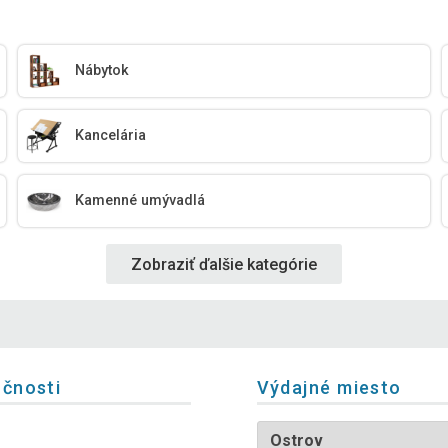
Nábytok
Kancelária
Kamenné umývadlá
Zobraziť ďalšie kategórie
očnosti
Výdajné miesto