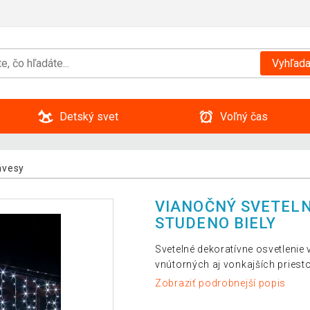
Vyhľada
Detský svet
Voľný čas
ávesy
VIANOČNÝ SVETELNÝ
STUDENO BIELY
Svetelné dekoratívne osvetlenie
vnútorných aj vonkajších priest
Zobraziť podrobnejší popis