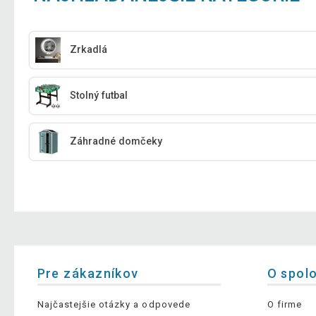
Zrkadlá
Stolný futbal
Záhradné domčeky
Pre zákazníkov
O spol
Najčastejšie otázky a odpovede
O firme