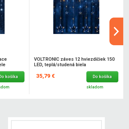
iace
VOLTRONIC záves 12 hviezdičiek 150
ele
LED, teplá/studená biela
35,79 €
Do košíka
Do košíka
adom
skladom