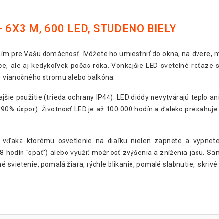
 6X3 M, 600 LED, STUDENO BIELY
ím pre Vašu domácnosť. Môžete ho umiestniť do okna, na dvere, me
ce, ale aj kedykoľvek počas roka. Vonkajšie LED svetelné reťaze s
ie vianočného stromu alebo balkóna.
šie použitie (trieda ochrany IP44). LED diódy nevytvárajú teplo ani
90% úspor). Životnosť LED je až 100 000 hodín a ďaleko presahuje ž
e, vďaka ktorému osvetlenie na diaľku nielen zapnete a vypnet
8 hodín "spať") alebo využiť možnosť zvýšenia a zníženia jasu. Sam
svietenie, pomalá žiara, rýchle blikanie, pomalé slabnutie, iskrivé b