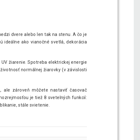
dzi dvere alebo len tak na stenu. A čo je
ú ideálne ako vianočné svetlá, dekorácia
 UV žiarenie. Spotreba elektrickej energie
ivotnosť normálnej žiarovky (v závislosti
e, ale zároveň môžete nastaviť časovač
ozrejmosťou je tiež 8 svetelných funkcií:
likanie, stále svietenie.