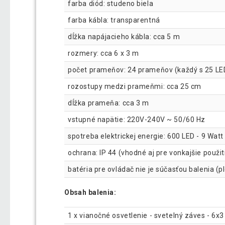
farba diód: studeno biela
farba kábla: transparentná
dĺžka napájacieho kábla: cca 5 m
rozmery: cca 6 x 3 m
počet prameňov: 24 prameňov (každý s 25 LE
rozostupy medzi prameňmi: cca 25 cm
dĺžka prameňa: cca 3 m
vstupné napätie: 220V-240V ~ 50/60 Hz
spotreba elektrickej energie: 600 LED - 9 Wat
ochrana: IP 44 (vhodné aj pre vonkajšie použit
batéria pre ovládač nie je súčasťou balenia (p
Obsah balenia:
1 x vianočné osvetlenie - svetelný záves - 6x