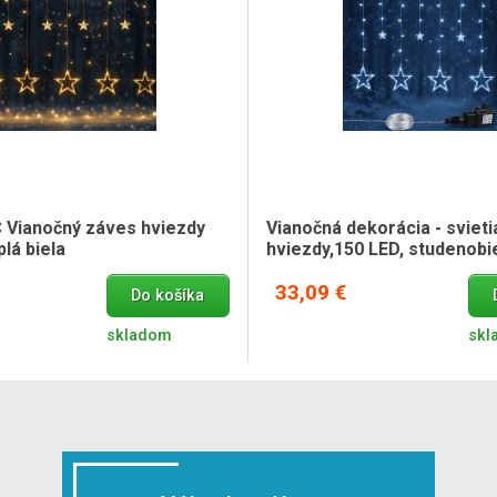
Vianočný záves hviezdy
Vianočná dekorácia - sviet
plá biela
hviezdy,150 LED, studenobi
33,09 €
Do košíka
skladom
skl