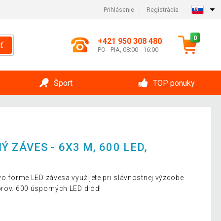
Prihlásenie
Registrácia
0
+421 950 308 480
ť
PO - PIA, 08:00 - 16:00
Šport
TOP ponuky
 ZÁVES - 6X3 M, 600 LED,
 vo forme LED závesa využijete pri slávnostnej výzdobe
orov. 600 úsporných LED diód!