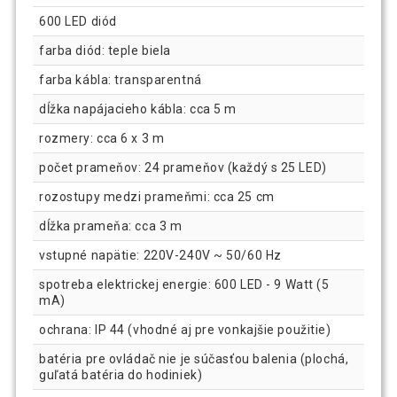
600 LED diód
farba diód: teple biela
farba kábla: transparentná
dĺžka napájacieho kábla: cca 5 m
rozmery: cca 6 x 3 m
počet prameňov: 24 prameňov (každý s 25 LED)
rozostupy medzi prameňmi: cca 25 cm
dĺžka prameňa: cca 3 m
vstupné napätie: 220V-240V ~ 50/60 Hz
spotreba elektrickej energie: 600 LED - 9 Watt (5
mA)
ochrana: IP 44 (vhodné aj pre vonkajšie použitie)
batéria pre ovládač nie je súčasťou balenia (plochá,
guľatá batéria do hodiniek)