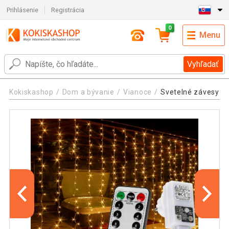
Prihlásenie
Registrácia
0
Menu
Vyhľadať
Kokiskashop
Dom a bývanie
Vianoce
Svetelné závesy