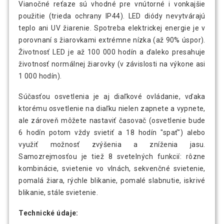
Vianočné reťaze sú vhodné pre vnútorné i vonkajšie
použitie (trieda ochrany IP44). LED diódy nevytvárajú
teplo ani UV žiarenie. Spotreba elektrickej energie je v
porovnaní s žiarovkami extrémne nízka (až 90% úspor).
Životnosť LED je až 100 000 hodín a ďaleko presahuje
životnosť normálnej žiarovky (v závislosti na výkone asi
1 000 hodín).
Súčasťou osvetlenia je aj diaľkové ovládanie, vďaka
ktorému osvetlenie na diaľku nielen zapnete a vypnete,
ale zároveň môžete nastaviť časovač (osvetlenie bude
6 hodín potom vždy svietiť a 18 hodín "spať") alebo
využiť možnosť zvýšenia a zníženia jasu.
Samozrejmosťou je tiež 8 svetelných funkcií: rôzne
kombinácie, svietenie vo vlnách, sekvenčné svietenie,
pomalá žiara, rýchle blikanie, pomalé slabnutie, iskrivé
blikanie, stále svietenie.
Technické údaje: