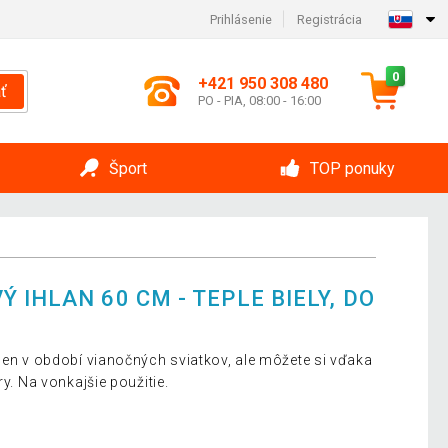
Prihlásenie
Registrácia
0
+421 950 308 480
ť
PO - PIA, 08:00 - 16:00
Šport
TOP ponuky
 IHLAN 60 CM - TEPLE BIELY, DO
elen v období vianočných sviatkov, ale môžete si vďaka
ry. Na vonkajšie použitie.