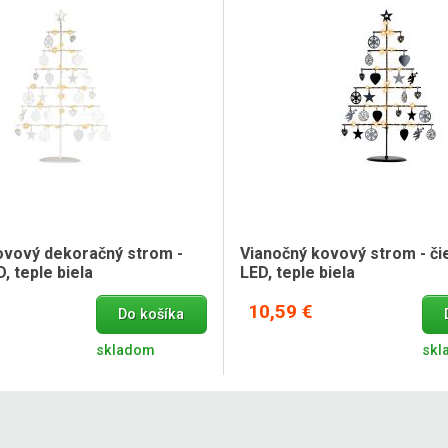
ovový dekoračný strom -
Vianočný kovový strom - čie
D, teple biela
LED, teple biela
10,59 €
Do košíka
skladom
skl