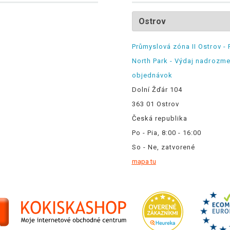
Průmyslová zóna II Ostrov - 
North Park - Výdaj nadrozm
objednávok
Dolní Žďár 104
363 01 Ostrov
Česká republika
Po - Pia, 8:00 - 16:00
So - Ne, zatvorené
mapa tu
.