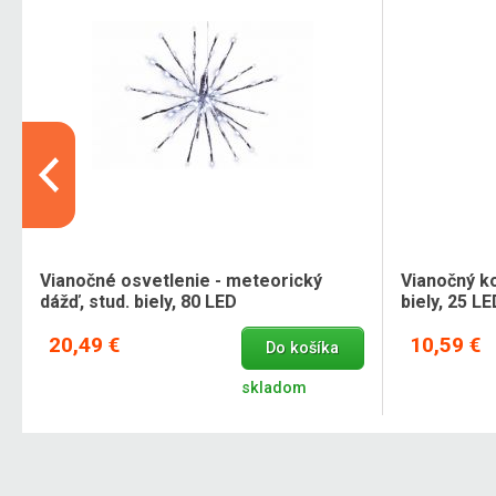
Vianočné osvetlenie - meteorický
Vianočný k
dážď, stud. biely, 80 LED
biely, 25 LE
20,49 €
10,59 €
Do košíka
skladom