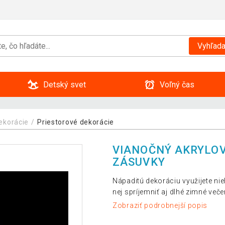
Vyhľada
Detský svet
Voľný čas
ekorácie
Priestorové dekorácie
VIANOČNÝ AKRYLOVÝ
ZÁSUVKY
Nápaditú dekoráciu využijete ni
nej spríjemniť aj dlhé zimné veče
Zobraziť podrobnejší popis