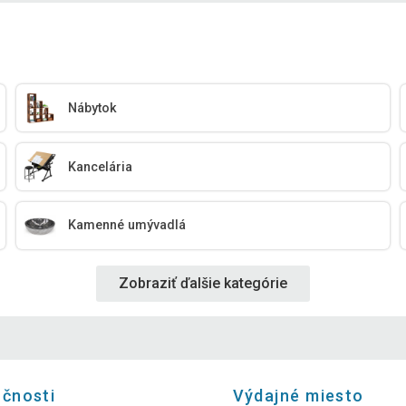
Nábytok
Kancelária
Kamenné umývadlá
Zobraziť ďalšie kategórie
očnosti
Výdajné miesto