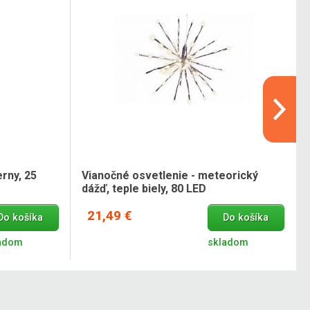
rny, 25
Vianočné osvetlenie - meteorický
dážď, teple biely, 80 LED
21,49 €
Do košíka
Do košíka
adom
skladom