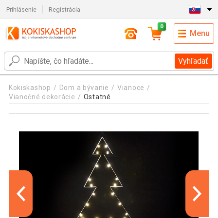
Prihlásenie
Registrácia
0
Menu
Vyhľadať
Kokiskashop
Dom a bývanie
Vianoce
Vianočné dekorácie
Ostatné