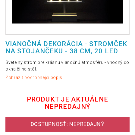
VIANOČNÁ DEKORÁCIA - STROMČEK
NA STOJANČEKU - 38 CM, 20 LED
Svetelný strom pre krásnu vianočnú atmosféru - vhodný do
okna či na stôl.
Zobraziť podrobnejší popis
PRODUKT JE AKTUÁLNE
NEPREDAJNÝ
DOSTUPNOSŤ: NEPREDAJNÝ