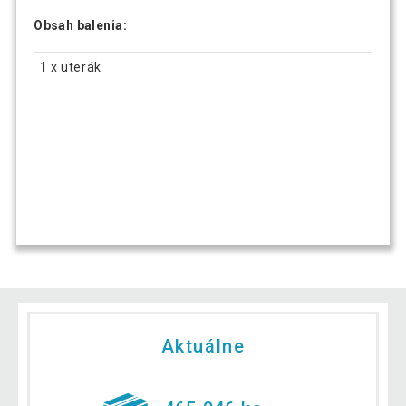
Obsah balenia:
1 x uterák
Aktuálne