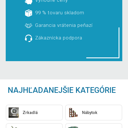
Výhodné ceny
99 % tovaru skladom
Garancia vrátenia peňazí
Zákaznícka podpora
NAJHĽADANEJŠIE KATEGÓRIE
Zrkadlá
Nábytok