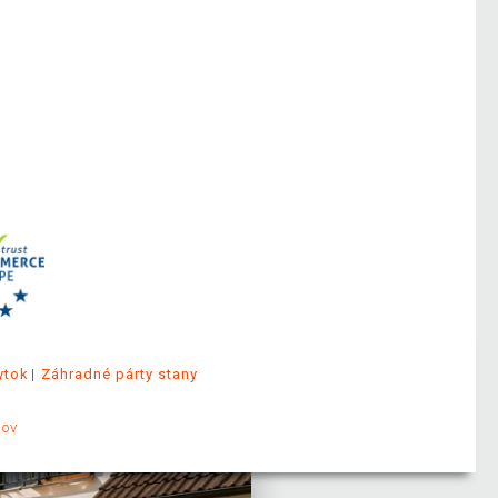
ytok
Záhradné párty stany
jov