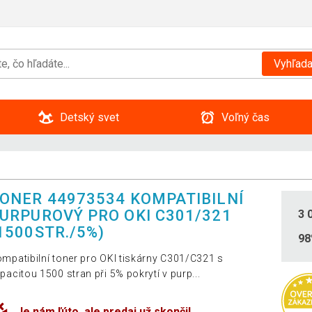
Vyhľada
Detský svet
Voľný čas
ONER 44973534 KOMPATIBILNÍ
URPUROVÝ PRO OKI C301/321
3 
1500STR./5%)
9
mpatibilní toner pro OKI tiskárny C301/C321 s
pacitou 1500 stran při 5% pokrytí v purp...
Je nám ľúto, ale predaj už skončil