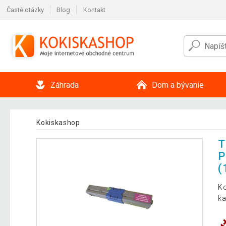
Časté otázky
Blog
Kontakt
Záhrada
Dom a bývanie
Kokiskashop
T
P
(
Ko
ka