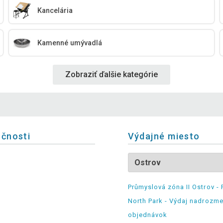
Kancelária
Kamenné umývadlá
Zobraziť ďalšie kategórie
očnosti
Výdajné miesto
Průmyslová zóna II Ostrov - 
North Park - Výdaj nadrozm
objednávok