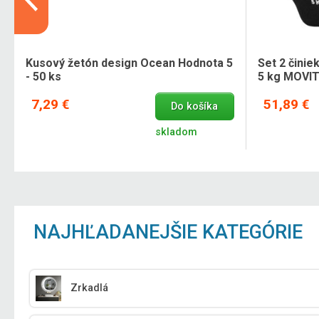
Kusový žetón design Ocean Hodnota 5
Set 2 čini
- 50 ks
5 kg MOVI
7,29 €
51,89 €
Do košíka
skladom
NAJHĽADANEJŠIE KATEGÓRIE
Zrkadlá