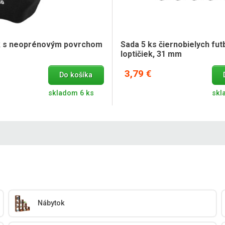
ek s neoprénovým povrchom
Sada 5 ks čiernobielych fu
T
loptičiek, 31 mm
3,79 €
Do košíka
skladom 6 ks
skl
Nábytok