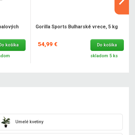
tbalových
Gorilla Sports Bulharské vrece, 5 kg
54,99 €
Do košíka
Do košíka
adom
skladom 5 ks
Umelé kvetiny