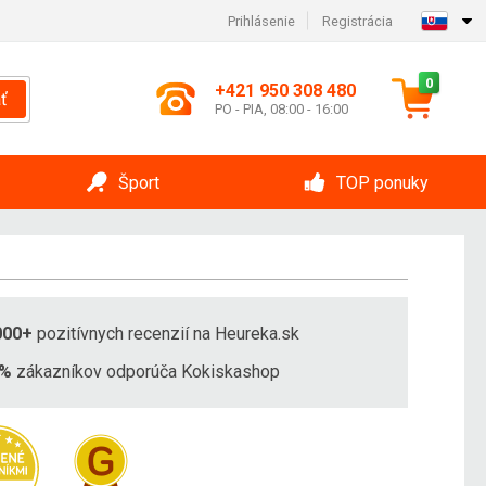
Prihlásenie
Registrácia
0
+421 950 308 480
ť
PO - PIA, 08:00 - 16:00
Šport
TOP ponuky
000+
pozitívnych recenzií na Heureka.sk
8%
zákazníkov odporúča Kokiskashop