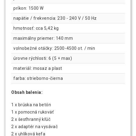
príkon: 1500 W
napätie / frekvencia: 230 - 240 V / 50 Hz
hmotnosť: cca 5,42 kg
maximálny priemer: 140 mm
volnobežné otáčky: 2500-4500 ot. / min
úrovne rýchlosti: 6 (5 + max)
materiál: mosaz a plast
farba: strieborno-čierna
Obsah balenia:
1 x brúska na betón
1 x pomocná rukoväť
2 x šesťhranný kľúč
2 x adaptér na vysávač
2 x uhlíková kefa