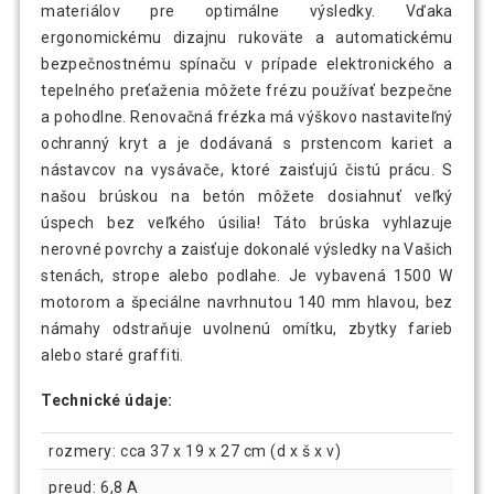
materiálov pre optimálne výsledky. Vďaka
ergonomickému dizajnu rukoväte a automatickému
bezpečnostnému spínaču v prípade elektronického a
tepelného preťaženia môžete frézu používať bezpečne
a pohodlne. Renovačná frézka má výškovo nastaviteľný
ochranný kryt a je dodávaná s prstencom kariet a
nástavcov na vysávače, ktoré zaisťujú čistú prácu. S
našou brúskou na betón môžete dosiahnuť veľký
úspech bez veľkého úsilia! Táto brúska vyhlazuje
nerovné povrchy a zaisťuje dokonalé výsledky na Vašich
stenách, strope alebo podlahe. Je vybavená 1500 W
motorom a špeciálne navrhnutou 140 mm hlavou, bez
námahy odstraňuje uvolnenú omítku, zbytky farieb
alebo staré graffiti.
Technické údaje:
rozmery: cca 37 x 19 x 27 cm (d x š x v)
preud: 6,8 A