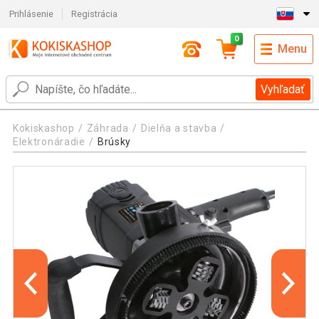
Prihlásenie
Registrácia
0
Menu
Vyhľadať
Kokiskashop
Záhrada
Dielňa a stavba
Elektronáradie
Brúsky