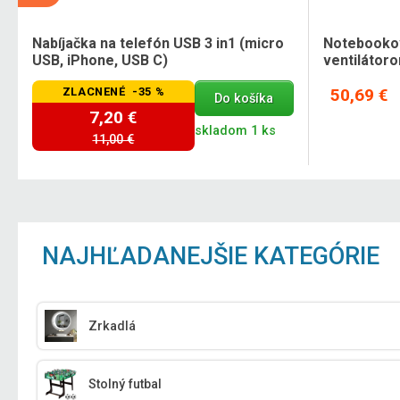
Nabíjačka na telefón USB 3 in1 (micro
Notebookov
USB, iPhone, USB C)
ventilátoro
ZLACNENÉ -35 %
50,69 €
Do košíka
7,20 €
skladom 1 ks
11,00 €
NAJHĽADANEJŠIE KATEGÓRIE
Zrkadlá
Stolný futbal