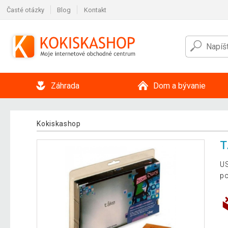
Časté otázky
Blog
Kontakt
Záhrada
Dom a bývanie
Kokiskashop
T
US
po