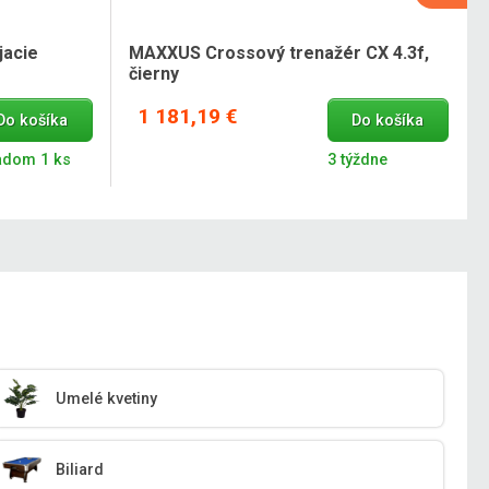
jacie
MAXXUS Crossový trenažér CX 4.3f,
čierny
1 181,19 €
Do košíka
Do košíka
adom 1 ks
3 týždne
Umelé kvetiny
Biliard