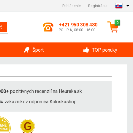
Prihlásenie
Registrácia
0
+421 950 308 480
ť
PO - PIA, 08:00 - 16:00
Šport
TOP ponuky
000+
pozitívnych recenzií na Heureka.sk
8%
zákazníkov odporúča Kokiskashop