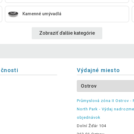
Kamenné umývadlá
Zobraziť ďalšie kategórie
očnosti
Výdajné miesto
Průmyslová zóna II Ostrov - 
North Park - Výdaj nadrozm
objednávok
Dolní Žďár 104