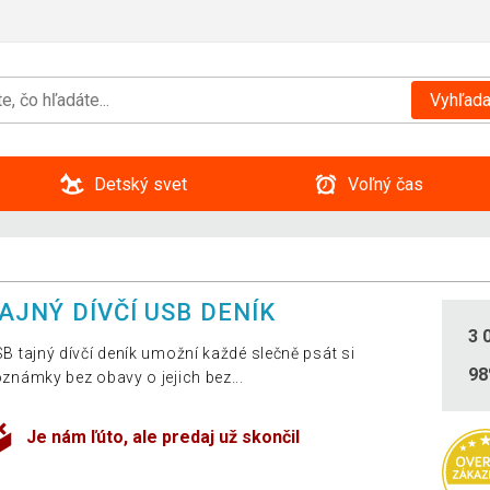
Vyhľada
Detský svet
Voľný čas
AJNÝ DÍVČÍ USB DENÍK
3 
B tajný dívčí deník umožní každé slečně psát si
9
známky bez obavy o jejich bez...
Je nám ľúto, ale predaj už skončil