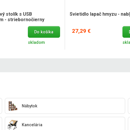
ý stolík s USB
Svietidlo lapač hmyzu - nabí
m - striebornočierny
27,29 €
Do košíka
skladom
skl
Nábytok
Kancelária