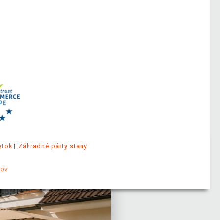
ytok
Záhradné párty stany
jov