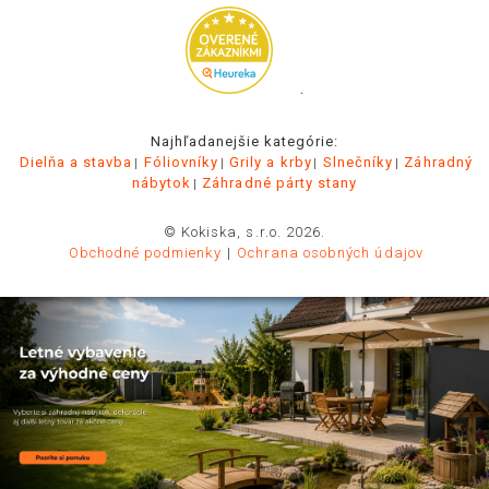
.
Najhľadanejšie kategórie:
Dielňa a stavba
Fóliovníky
Grily a krby
Slnečníky
Záhradný
nábytok
Záhradné párty stany
© Kokiska, s.r.o. 2026.
Obchodné podmienky
Ochrana osobných údajov