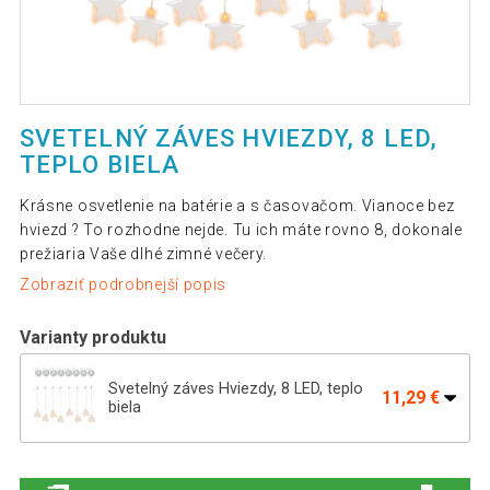
SVETELNÝ ZÁVES HVIEZDY, 8 LED,
TEPLO BIELA
Krásne osvetlenie na batérie a s časovačom. Vianoce bez
hviezd ? To rozhodne nejde. Tu ich máte rovno 8, dokonale
prežiaria Vaše dlhé zimné večery.
Zobraziť podrobnejší popis
Varianty produktu
Svetelný záves Hviezdy, 8 LED, teplo
11,29 €
biela
NEXOS Sada svetelných závesov, 8 LED,
19,59 €
teplá biela, 2 ks