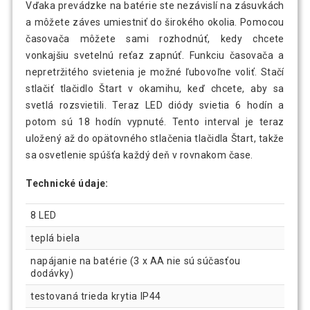
Vďaka prevádzke na batérie ste nezávislí na zásuvkách
a môžete záves umiestniť do širokého okolia. Pomocou
časovača môžete sami rozhodnúť, kedy chcete
vonkajšiu svetelnú reťaz zapnúť. Funkciu časovača a
nepretržitého svietenia je možné ľubovoľne voliť. Stačí
stlačiť tlačidlo Štart v okamihu, keď chcete, aby sa
svetlá rozsvietili. Teraz LED diódy svietia 6 hodín a
potom sú 18 hodín vypnuté. Tento interval je teraz
uložený až do opätovného stlačenia tlačidla Štart, takže
sa osvetlenie spúšťa každý deň v rovnakom čase.
Technické údaje:
8 LED
teplá biela
napájanie na batérie (3 x AA nie sú súčasťou
dodávky)
testovaná trieda krytia IP44