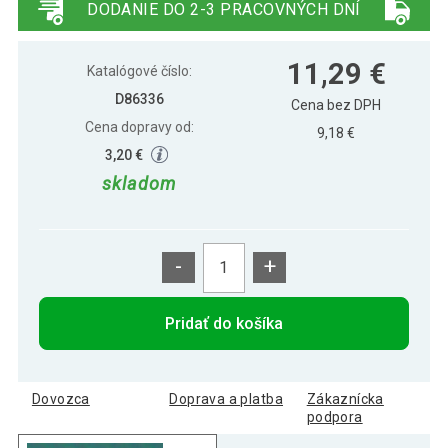
DODANIE DO 2-3 PRACOVNÝCH DNÍ
10,09 €
Svetelný záves vločky, 8 LED, teplo-biela
11,29 €
Katalógové číslo:
D86336
Cena bez DPH
Cena dopravy od:
9,18 €
3,20 €
skladom
-
+
Pridať do košíka
Dovozca
Doprava a platba
Zákaznícka
podpora