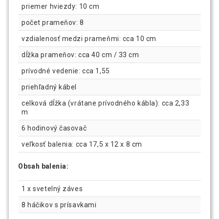
priemer hviezdy: 10 cm
počet prameňov: 8
vzdialenosť medzi prameňmi: cca 10 cm
dĺžka prameňov: cca 40 cm / 33 cm
prívodné vedenie: cca 1,55
priehľadný kábel
celková dĺžka (vrátane prívodného kábla): cca 2,33
m
6 hodinový časovač
veľkosť balenia: cca 17,5 x 12 x 8 cm
Obsah balenia:
1 x svetelný záves
8 háčikov s prísavkami