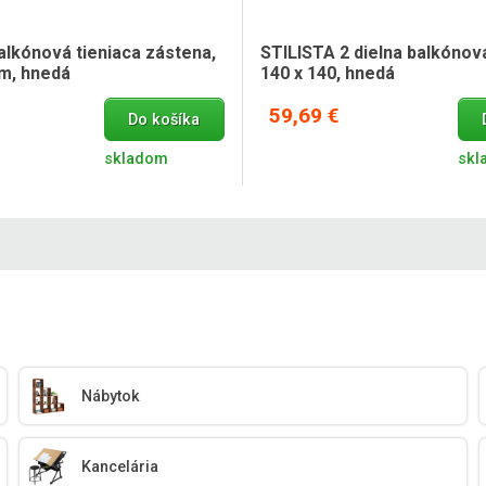
alkónová tieniaca zástena,
STILISTA 2 dielna balkónov
cm, hnedá
140 x 140, hnedá
59,69 €
Do košíka
skladom
skl
Nábytok
Kancelária