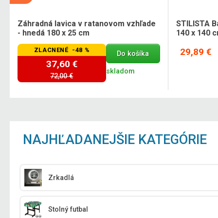
y
Záhradná lavica v ratanovom vzhľade
STILISTA B
- hnedá 180 x 25 cm
140 x 140 
ZLACNENÉ -48 %
29,89 €
Do košíka
37,60 €
skladom
72,00 €
NAJHĽADANEJŠIE KATEGÓRIE
Zrkadlá
Stolný futbal