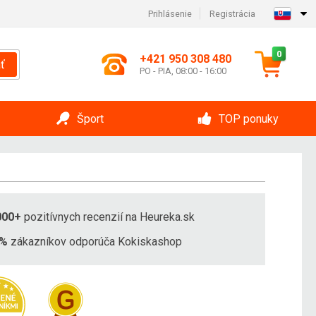
Prihlásenie
Registrácia
0
+421 950 308 480
ť
PO - PIA, 08:00 - 16:00
Šport
TOP ponuky
000+
pozitívnych recenzií na Heureka.sk
8%
zákazníkov odporúča Kokiskashop