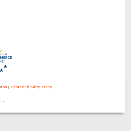
ytok
Záhradné párty stany
jov