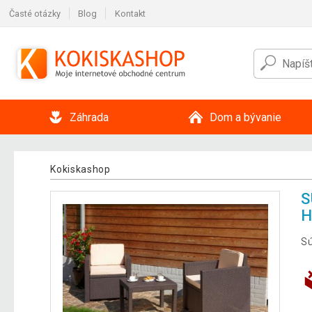
Časté otázky
Blog
Kontakt
Záhrada
Dom a bývanie
Kokiskashop
S
S