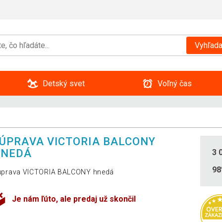
Vyhľada
Detský svet
Voľný čas
ÚPRAVA VICTORIA BALCONY
HNEDÁ
3 
9
úprava VICTORIA BALCONY hnedá
Je nám ľúto, ale predaj už skončil