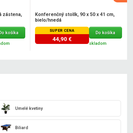
á zástena,
Konferenčný stolík, 90 x 50 x 41 cm,
bielo/hnedá
SUPER CENA
Do košíka
Do košíka
44,90 €
adom
skladom
Umelé kvetiny
Biliard