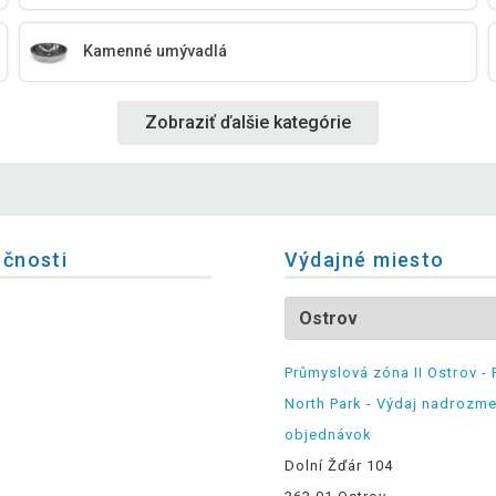
Kamenné umývadlá
Zobraziť ďalšie kategórie
očnosti
Výdajné miesto
Průmyslová zóna II Ostrov - 
North Park - Výdaj nadrozm
objednávok
Dolní Žďár 104