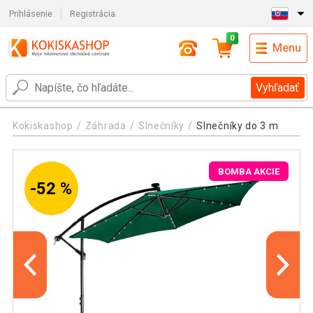
Prihlásenie
Registrácia
0
Menu
Vyhľadať
Kokiskashop
Záhrada
Slnečníky
Slnečníky do 3 m
BOMBA AKCIE
-52 %