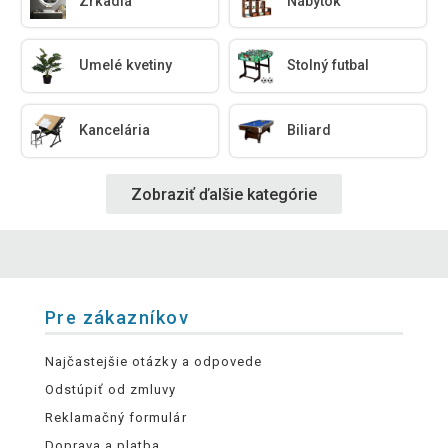
Zrkadlá
Nábytok
Umelé kvetiny
Stolný futbal
Kancelária
Biliard
Zobraziť ďalšie kategórie
Pre zákazníkov
Najčastejšie otázky a odpovede
Odstúpiť od zmluvy
Reklamačný formulár
Doprava a platba