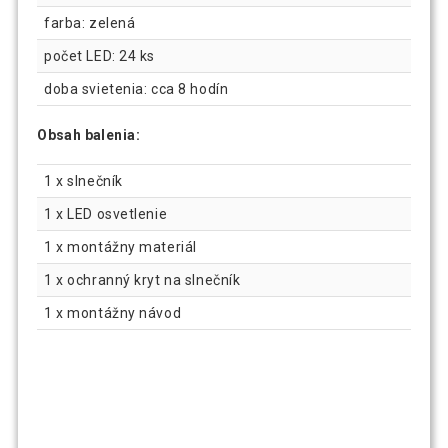
farba: zelená
počet LED: 24 ks
doba svietenia: cca 8 hodín
Obsah balenia:
1 x slnečník
1 x LED osvetlenie
1 x montážny materiál
1 x ochranný kryt na slnečník
1 x montážny návod