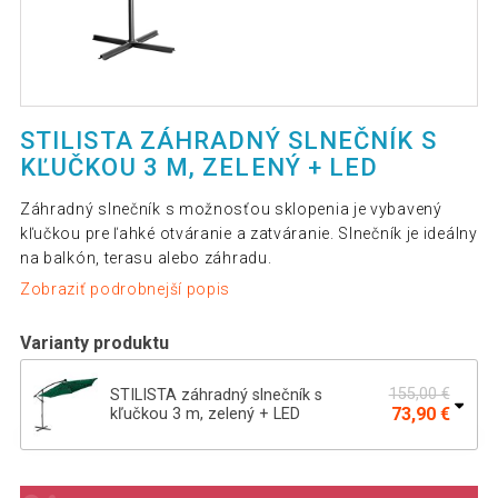
STILISTA ZÁHRADNÝ SLNEČNÍK S
KĽUČKOU 3 M, ZELENÝ + LED
Záhradný slnečník s možnosťou sklopenia je vybavený
kľučkou pre ľahké otváranie a zatváranie. Slnečník je ideálny
na balkón, terasu alebo záhradu.
Zobraziť podrobnejší popis
Varianty produktu
155,00 €
STILISTA záhradný slnečník s
73,90 €
kľučkou 3 m, zelený + LED
STILISTA záhradný slnečník s kľučkou
156,49 €
3 m, antracit + LED