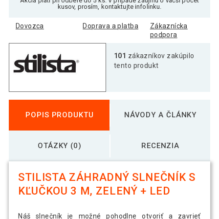
Akcia platí pri odbere do 5 ks. V prípade záujmu o väčší počet
kusov, prosím, kontaktujte infolinku.
Dovozca
Doprava a platba
Zákaznícka
podpora
101
zákazníkov zakúpilo
tento produkt
POPIS PRODUKTU
NÁVODY A ČLÁNKY
OTÁZKY (0)
RECENZIA
STILISTA ZÁHRADNÝ SLNEČNÍK S
KĽUČKOU 3 M, ZELENÝ + LED
Náš slnečník je možné pohodlne otvoriť a zavrieť