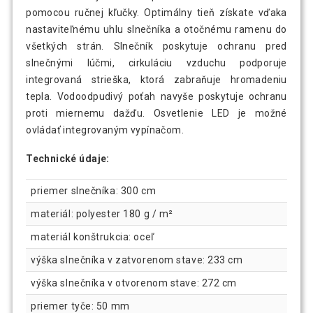
pomocou ručnej kľučky. Optimálny tieň získate vďaka
nastaviteľnému uhlu slnečníka a otočnému ramenu do
všetkých strán. Slnečník poskytuje ochranu pred
slnečnými lúčmi, cirkuláciu vzduchu podporuje
integrovaná strieška, ktorá zabraňuje hromadeniu
tepla. Vodoodpudivý poťah navyše poskytuje ochranu
proti miernemu dažďu. Osvetlenie LED je možné
ovládať integrovaným vypínačom.
Technické údaje:
priemer slnečníka: 300 cm
materiál: polyester 180 g / m²
materiál konštrukcia: oceľ
výška slnečníka v zatvorenom stave: 233 cm
výška slnečníka v otvorenom stave: 272 cm
priemer tyče: 50 mm