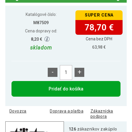
STILISTA záhradný slnečník, 330 x 249
138,29 €
cm, zelený
Katalógové číslo:
SUPER CENA
M87509
78,70 €
Cena dopravy od:
Cena bez DPH
8,20 €
skladom
63,98 €
-
+
Pridať do košíka
Dovozca
Doprava a platba
Zákaznícka
podpora
126
zákazníkov zakúpilo