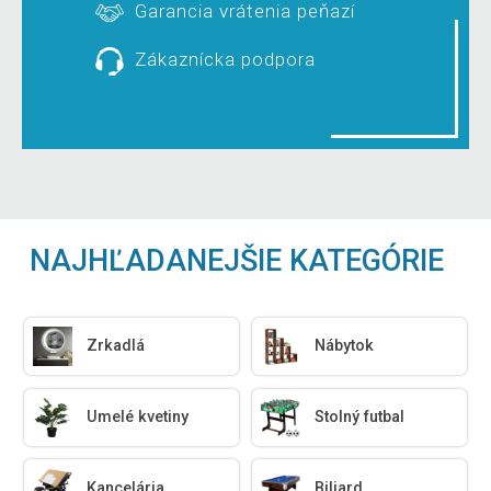
Garancia vrátenia peňazí
Zákaznícka podpora
NAJHĽADANEJŠIE KATEGÓRIE
Zrkadlá
Nábytok
Umelé kvetiny
Stolný futbal
Kancelária
Biliard