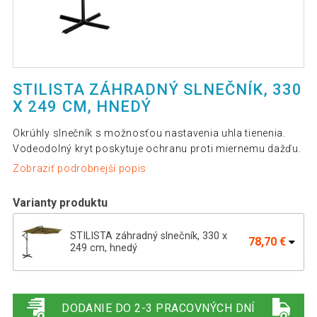
STILISTA ZÁHRADNÝ SLNEČNÍK, 330
X 249 CM, HNEDÝ
Okrúhly slnečník s možnosťou nastavenia uhla tienenia.
Vodeodolný kryt poskytuje ochranu proti miernemu dažďu.
Zobraziť podrobnejší popis
Varianty produktu
STILISTA záhradný slnečník, 330 x
78,70 €
249 cm, hnedý
STILISTA záhradný slnečník, 330 x 249
138,79 €
cm, červený
DODANIE DO 2-3 PRACOVNÝCH DNÍ