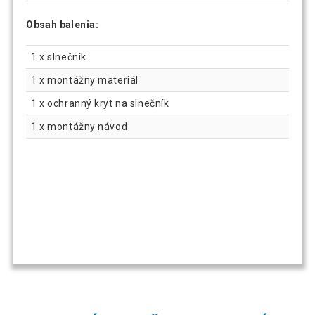
Obsah balenia:
1 x slnečník
1 x montážny materiál
1 x ochranný kryt na slnečník
1 x montážny návod