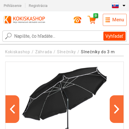
Prihlásenie
Registrácia
0
Menu
Vyhľadať
Kokiskashop
Záhrada
Slnečníky
Slnečníky do 3 m