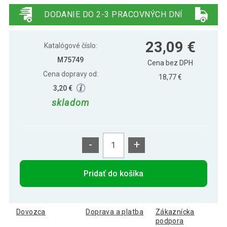
Volato Duo, 40 cm, čierne
DODANIE DO 2-3 PRACOVNÝCH DNÍ
STILISTA Set 2 ks nástenných políc
23,09 €
23,09 €
Volato Duo, 40 cm, hnedé
Katalógové číslo:
M75749
Cena bez DPH
Cena dopravy od:
18,77 €
3,20 €
skladom
-
+
Pridať do košíka
Dovozca
Doprava a platba
Zákaznícka
podpora