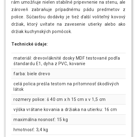
rám umožňuje nielen stabilné pripevnenie na stenu, ale
zároveň zabraňuje prípadnému pádu predmetov z
police. Súčasťou dodávky je tiež ďalší voliteľný kovový
držiak, ktorý uvítate na zavesenie utierky alebo ako
držiak kuchynských pomôcok.
Technické údaje:
materiál: drevovláknité dosky MDF testované podľa
štandardu E1, dyha z PVC, kovanie
farba: biele drevo
celá polica prešla testom na prítomnosť škodlivých
látok
rozmery police: š 40 cm x h 15 cm x v 1,5 cm
výška vrátane kovania a držiaka na utierku: 16 cm
maximálna nosnosť: 15 kg
hmotnosť: 3,4 kg