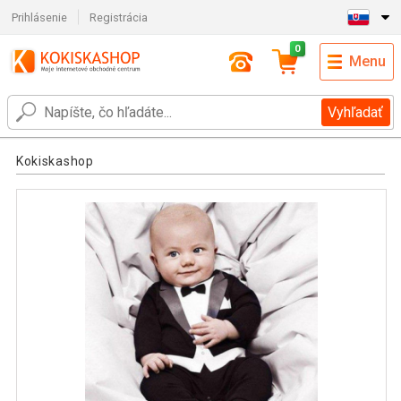
Prihlásenie
Registrácia
0
Menu
Vyhľadať
Kokiskashop