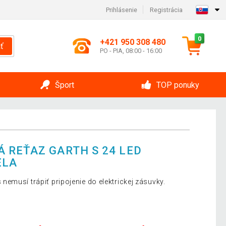
Prihlásenie
Registrácia
0
+421 950 308 480
ť
PO - PIA, 08:00 - 16:00
Šport
TOP ponuky
 REŤAZ GARTH S 24 LED
ELA
emusí trápiť pripojenie do elektrickej zásuvky.