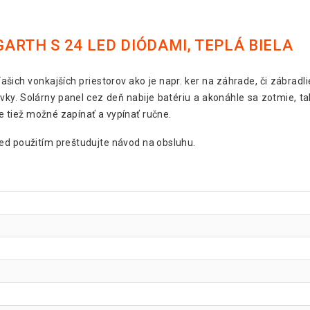
ARTH S 24 LED DIÓDAMI, TEPLÁ BIELA
ašich vonkajších priestorov ako je napr. ker na záhrade, či zábrad
uvky. Solárny panel cez deň nabije batériu a akonáhle sa zotmie, t
je tiež možné zapínať a vypínať ručne.
red použitím preštudujte návod na obsluhu.