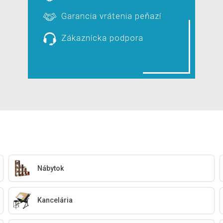
Garancia vrátenia peňazí
Zákaznícka podpora
Nábytok
Kancelária