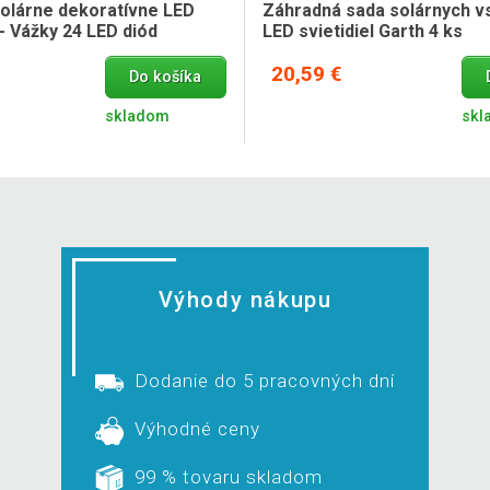
olárne dekoratívne LED
Záhradná sada solárnych v
- Vážky 24 LED diód
LED svietidiel Garth 4 ks
20,59 €
Do košíka
skladom
skl
Výhody nákupu
Dodanie do 5 pracovných dní
Výhodné ceny
99 % tovaru skladom