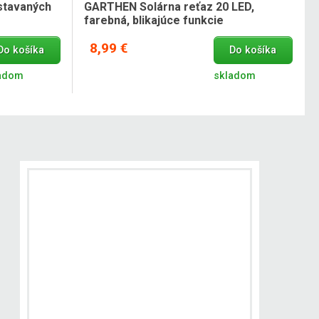
stavaných
GARTHEN Solárna reťaz 20 LED,
farebná, blikajúce funkcie
8,99 €
Do košíka
Do košíka
adom
skladom