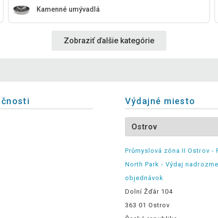
Kamenné umývadlá
Zobraziť ďalšie kategórie
očnosti
Výdajné miesto
Průmyslová zóna II Ostrov - 
North Park - Výdaj nadrozm
objednávok
Dolní Žďár 104
363 01 Ostrov