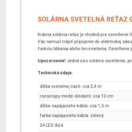
SOLÁRNA SVETELNÁ REŤAZ G
Krásna solárna reťaz je vhodná pre osvetlenie V
Vás nemusí trápiť pripojenie do elektrickej zás
funkciu blikania alebo len svietenia. Osvetlenie 
Upozornenie!
Jedná sa o solárne osvetlenie, p
Technické údaje:
dĺžka svetelnej časti: cca 2,4 m
rozostupy medzi diódami: cca 10 cm
dĺžka napájacieho kábla: cca 1,5 m
farba napájacieho kábla: zelený
24 LED diód