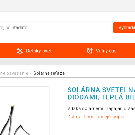
Vyhľada
Detský svet
Voľný čas
rne osvetlenie
Solárne reťaze
SOLÁRNA SVETELNÁ
DIÓDAMI, TEPLÁ BI
Vďaka solárnemu napájaniu Vás n
Zobraziť podrobnejší popis