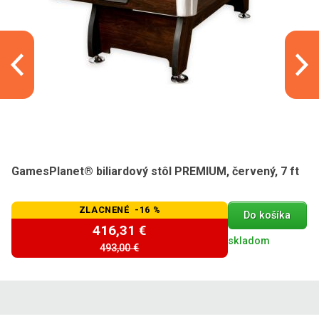
GamesPlanet® biliardový stôl PREMIUM, červený, 7 ft
ZLACNENÉ -16 %
Do košíka
416,31 €
skladom
493,00 €