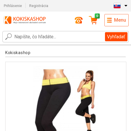
Prihlásenie
Registrácia
0
Menu
Vyhľadať
Kokiskashop