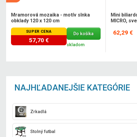
Mramorová mozaika - motív slnka
Mini bilia
obklady 120 x 120 cm
MICRO, sve
SUPER CENA
62,29 €
Do košíka
57,70 €
skladom
NAJHĽADANEJŠIE KATEGÓRIE
Zrkadlá
Stolný futbal