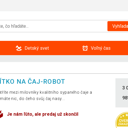
Vyhľada
Detský svet
Voľný čas
ÍTKO NA ČAJ-ROBOT
3 
tříte mezi milovníky kvalitního sypaného čaje a
9
máte nic, do čeho svůj čaj nasy...
Je nám ľúto, ale predaj už skončil