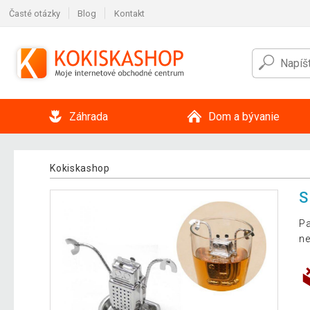
Časté otázky
Blog
Kontakt
Záhrada
Dom a bývanie
Kokiskashop
S
Pa
ne