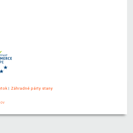
ytok
Záhradné párty stany
jov