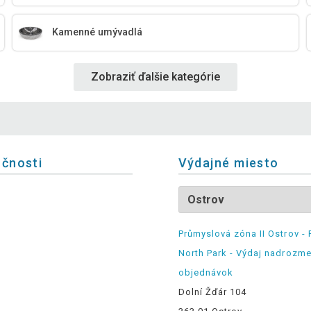
Kamenné umývadlá
Zobraziť ďalšie kategórie
očnosti
Výdajné miesto
Průmyslová zóna II Ostrov - 
North Park - Výdaj nadrozm
objednávok
Dolní Žďár 104