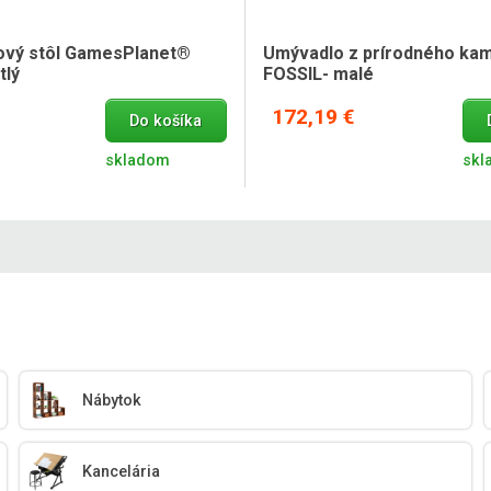
rdový stôl GamesPlanet®
Umývadlo z prírodného ka
tlý
FOSSIL- malé
172,19 €
Do košíka
skladom
skl
Nábytok
Kancelária