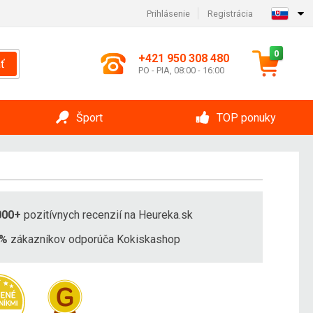
Prihlásenie
Registrácia
0
+421 950 308 480
ť
PO - PIA, 08:00 - 16:00
Šport
TOP ponuky
000+
pozitívnych recenzií na Heureka.sk
8%
zákazníkov odporúča Kokiskashop