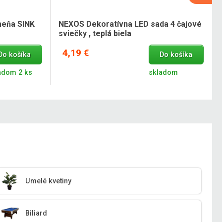
meňa SINK
NEXOS Dekoratívna LED sada 4 čajové
sviečky , teplá biela
4,19 €
Do košíka
Do košíka
adom 2 ks
skladom
Umelé kvetiny
Biliard