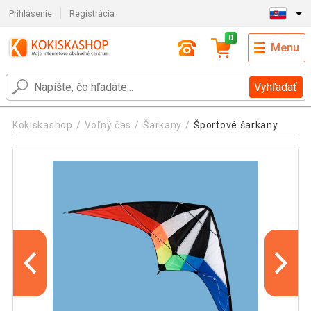
Prihlásenie
Registrácia
0
Menu
Vyhľadať
Kokiskashop
Voľný čas
Šarkany
Športové šarkany