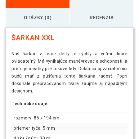
OTÁZKY (0)
RECENZIA
ŠARKAN XXL
Náš šarkan v tvare delty je rýchly a veľmi dobre
ovládateľný. Má vynikajúce manévrovacie schopnosti, a
preto je ideálny pre trikové lety. Dokonca aj začiatočníci
budú mať z púšťania tohto šarkana radosť. Popri
dokonale prepracovanom tvare zaujme aj nápaditým
designom.
Technické údaje:
rozmery: 85 x 194 cm
priemer tyče: 5 mm
dĺžka šnúry: 30 m