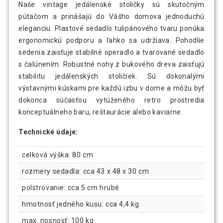
Naše vintage jedálenské stoličky sú skutočným
pútačom a prinášajú do Vášho domova jednoduchú
eleganciu. Plastové sedadlo tulipánového tvaru ponúka
ergonomickú podporu a ľahko sa udržiava. Pohodlie
sedenia zaisťuje stabilné operadlo a tvarované sedadlo
s čalúnením. Robustné nohy z bukového dreva zaisťujú
stabilitu jedálenských stoličiek. Sú dokonalými
výstavnými kúskami pre každú izbu v dome a môžu byť
dokonca súčasťou vytúženého retro prostredia
konceptuálneho baru, reštaurácie alebo kaviarne.
Technické údaje:
celková výška: 80 cm
rozmery sedadla: cca 43 x 48 x 30 cm
polstrovanie: cca 5 cm hrubé
hmotnosť jedného kusu: cca 4,4 kg
max. nosnosť: 100 kg