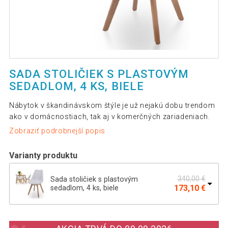
SADA STOLIČIEK S PLASTOVÝM
SEDADLOM, 4 KS, BIELE
Nábytok v škandinávskom štýle je už nejakú dobu trendom
ako v domácnostiach, tak aj v komerčných zariadeniach.
Zobraziť podrobnejší popis
Varianty produktu
340,00 €
Sada stoličiek s plastovým
173,10 €
sedadlom, 4 ks, biele
346,00 €
MIADOMODO sada jedálenských
173,10 €
stoličiek, 4 kusy, sivé