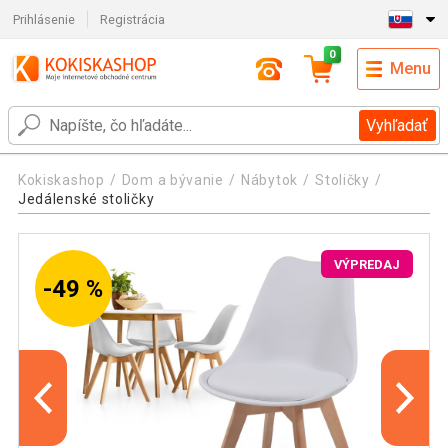
Prihlásenie
Registrácia
0
Menu
Vyhľadať
Kokiskashop
Dom a bývanie
Nábytok
Stoličky
Jedálenské stoličky
VÝPREDAJ
-49 %