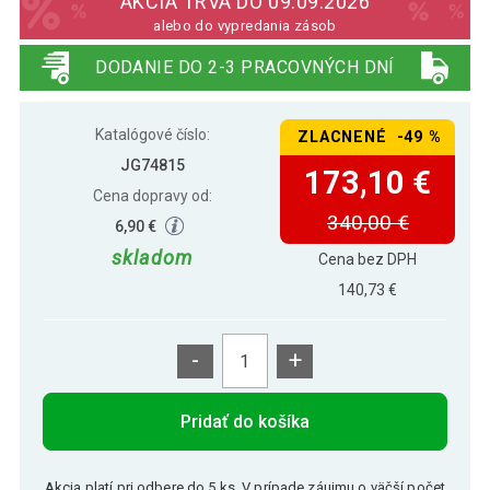
AKCIA TRVÁ DO 09.09.2026
alebo do vypredania zásob
347,00 €
MIADOMODO Sada jedálnych stoličiek,
DODANIE DO 2-3 PRACOVNÝCH DNÍ
173,10 €
4 kusy, čierne
Katalógové číslo:
ZLACNENÉ -49 %
JG74815
173,10 €
Cena dopravy od:
340,00 €
6,90 €
skladom
Cena bez DPH
140,73 €
-
+
Pridať do košíka
Akcia platí pri odbere do 5 ks. V prípade záujmu o väčší počet