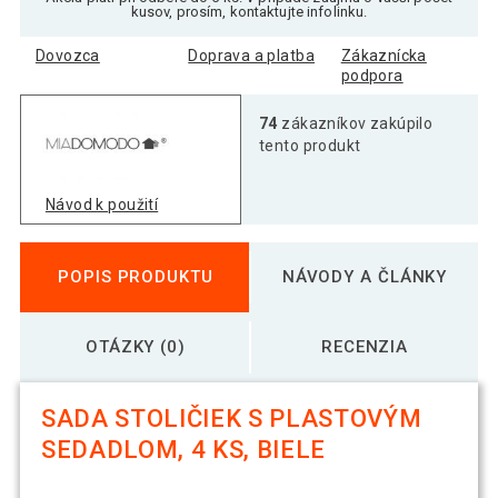
kusov, prosím, kontaktujte infolinku.
Dovozca
Doprava a platba
Zákaznícka
podpora
74
zákazníkov zakúpilo
tento produkt
Návod k použití
POPIS PRODUKTU
NÁVODY A ČLÁNKY
OTÁZKY (0)
RECENZIA
SADA STOLIČIEK S PLASTOVÝM
SEDADLOM, 4 KS, BIELE