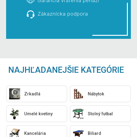
Garancia vrátenia peňazí
Zákaznícka podpora
NAJHĽADANEJŠIE KATEGÓRIE
Zrkadlá
Nábytok
Umelé kvetiny
Stolný futbal
Kancelária
Biliard