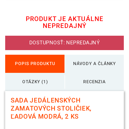
Sada jedálenských zamatových
184,19 €
stoličiek, čierne, 2 ks
PRODUKT JE AKTUÁLNE
NEPREDAJNÝ
Sada jedálenských zamatových
124,19 €
stoličiek, tmavosivé, 2 ks
DOSTUPNOSŤ: NEPREDAJNÝ
POPIS PRODUKTU
NÁVODY A ČLÁNKY
OTÁZKY (1)
RECENZIA
SADA JEDÁLENSKÝCH
ZAMATOVÝCH STOLIČIEK,
ĽADOVÁ MODRÁ, 2 KS