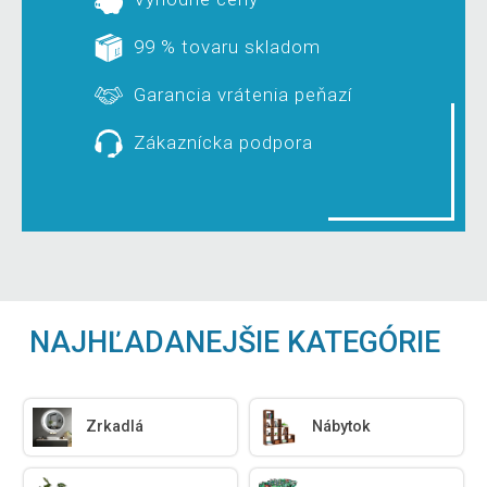
99 % tovaru skladom
Garancia vrátenia peňazí
Zákaznícka podpora
NAJHĽADANEJŠIE KATEGÓRIE
Zrkadlá
Nábytok