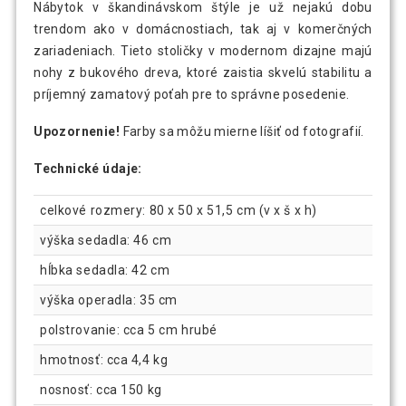
Nábytok v škandinávskom štýle je už nejakú dobu
trendom ako v domácnostiach, tak aj v komerčných
zariadeniach. Tieto stoličky v modernom dizajne majú
nohy z bukového dreva, ktoré zaistia skvelú stabilitu a
príjemný zamatový poťah pre to správne posedenie.
Upozornenie!
Farby sa môžu mierne líšiť od fotografií.
Technické údaje:
celkové rozmery: 80 x 50 x 51,5 cm (v x š x h)
výška sedadla: 46 cm
hĺbka sedadla: 42 cm
výška operadla: 35 cm
polstrovanie: cca 5 cm hrubé
hmotnosť: cca 4,4 kg
nosnosť: cca 150 kg