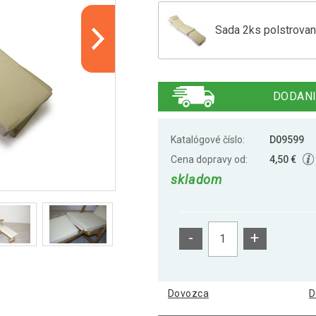
Sada 2ks polstrovan
Sada 2 ks polstrovan
DODANI
Sada 2 ks polstrova
Katalógové číslo:
D09599
Cena dopravy od:
4,50 €
skladom
Sada 2x polstrovani
-
+
Dovozca
D