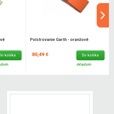
ové
Polstrovanie Garth - oranžové
80,49 €
Do košíka
Do košíka
adom
skladom