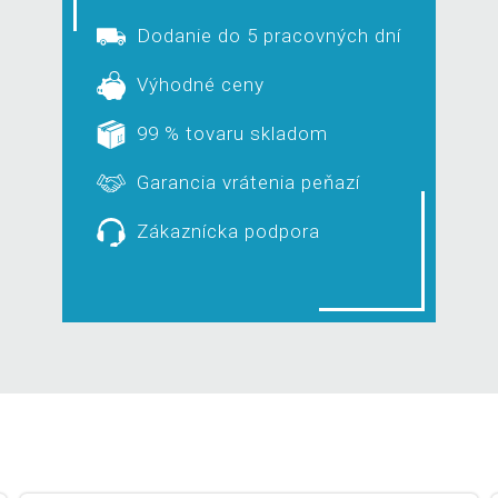
Dodanie do 5 pracovných dní
Výhodné ceny
99 % tovaru skladom
Garancia vrátenia peňazí
Zákaznícka podpora