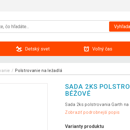
Vyhľada
Detský svet
Voľný čas
vanie
Polstrovanie na ležadlá
SADA 2KS POLSTRO
BÉŽOVÉ
Sada 2ks polstrovania Garth na 
Zobraziť podrobnejší popis
Varianty produktu