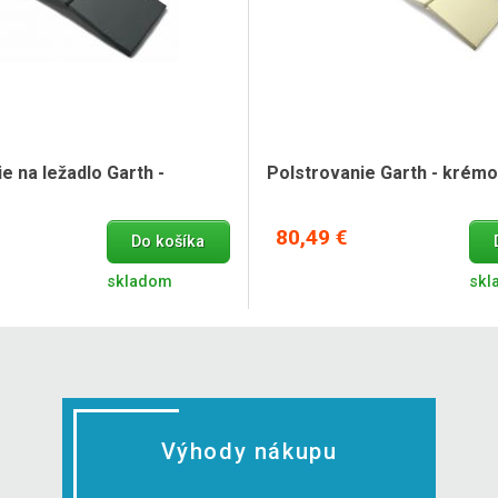
e na ležadlo Garth -
Polstrovanie Garth - krém
80,49 €
Do košíka
skladom
skl
Výhody nákupu