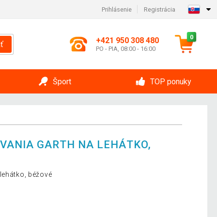
Prihlásenie
Registrácia
0
+421 950 308 480
ť
PO - PIA, 08:00 - 16:00
Šport
TOP ponuky
VANIA GARTH NA LEHÁTKO,
lehátko, béžové