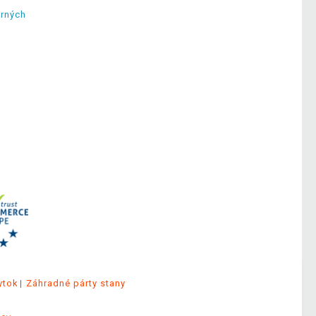
erných
ytok
Záhradné párty stany