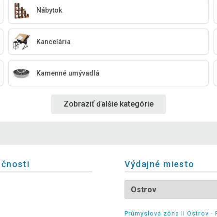
Nábytok
Kancelária
Kamenné umývadlá
Zobraziť ďalšie kategórie
očnosti
Výdajné miesto
Průmyslová zóna II Ostrov - 