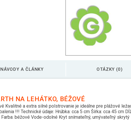
NÁVODY A ČLÁNKY
OTÁZKY (0)
RTH NA LEHÁTKO, BÉŽOVÉ
é Kvalitné a extra silné polstrovanie je ideálne pre plážové ležad
balenia !!! Technické údaje: Hrúbka: cca 5 cm Šírka: cca 45 cm 
r Farba: béžové Vode-odolné Kryt snímateľný, umývateľný skrytý 