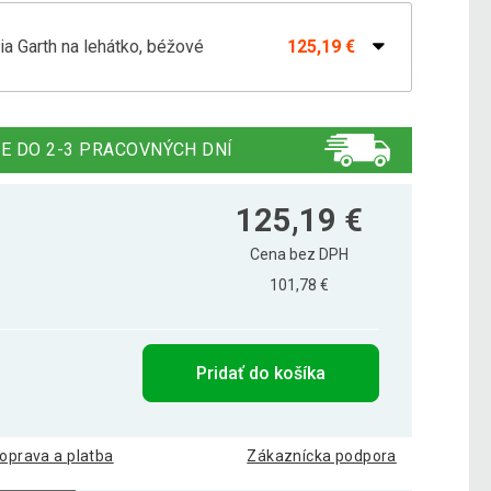
ia Garth na lehátko, béžové
125,19 €
ia na lehátko Florentine atrancit
125,19 €
E DO 2-3 PRACOVNÝCH DNÍ
nia pre záhradné lehátka FLORENTINE
125,19 €
125,19 €
Cena bez DPH
101,78 €
a na lehátko 188 cm - tmavozelená
125,19 €
Pridať do košíka
oprava a platba
Zákaznícka podpora