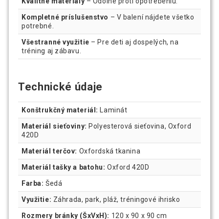
Kvalitné materiály
– Odolné proti opotrebeniu.
Kompletné príslušenstvo
– V balení nájdete všetko
potrebné.
Všestranné využitie
– Pre deti aj dospelých, na
tréning aj zábavu.
Technické údaje
Konštrukčný materiál:
Laminát
Materiál sieťoviny:
Polyesterová sieťovina, Oxford
420D
Materiál terčov:
Oxfordská tkanina
Materiál tašky a batohu:
Oxford 420D
Farba:
Šedá
Využitie:
Záhrada, park, pláž, tréningové ihrisko
Rozmery bránky (ŠxVxH):
120 x 90 x 90 cm