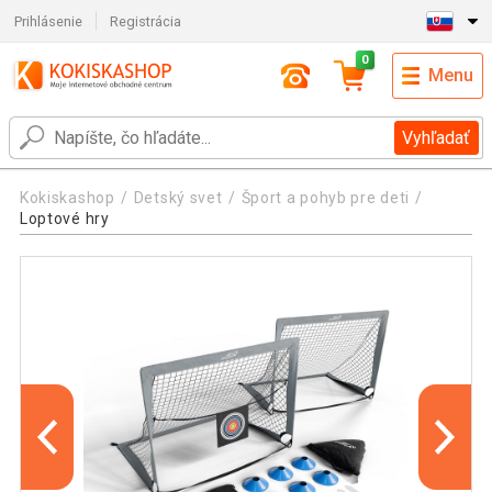
Prihlásenie
Registrácia
0
Menu
Vyhľadať
Kokiskashop
Detský svet
Šport a pohyb pre deti
Loptové hry