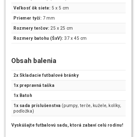
Veľkosť ôk siete:
5 x 5 cm
Priemer tyčí:
7 mm
Rozmery terčov:
25 x 25 cm
Rozmery batohu (ŠxV):
37 x 45 cm
Obsah balenia
2x Skladacie futbalové bránky
1x prepravná taška
1x Batoh
1x sada príslušenstva
(pumpy, terče, kužele, kolíky,
podložka)
Vyskúšajte futbalovú sadu, ktorá zabaví celú rodinu!