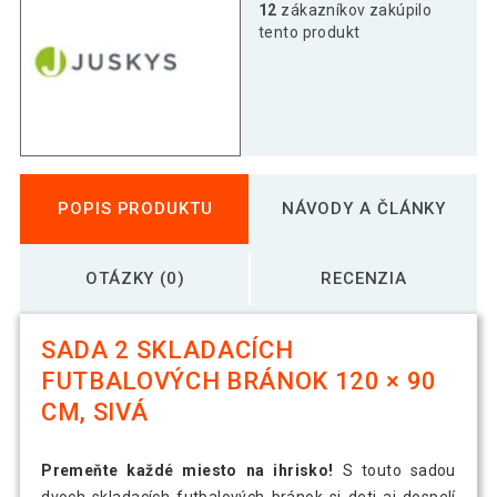
12
zákazníkov zakúpilo
tento produkt
POPIS PRODUKTU
NÁVODY A ČLÁNKY
OTÁZKY (0)
RECENZIA
SADA 2 SKLADACÍCH
FUTBALOVÝCH BRÁNOK 120 × 90
CM, SIVÁ
Premeňte každé miesto na ihrisko!
S touto sadou
dvoch skladacích futbalových bránok si deti aj dospelí