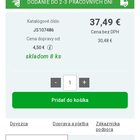
DODANIE DO 2-3 PRACOVNÝCH DNÍ
Sada skladacích futbalových bránok
39,99 €
37,49 €
Goal Master 2 ks - čierna
Katalógové číslo:
JS107486
Cena bez DPH
Cena dopravy od:
30,48 €
4,50 €
skladom 8 ks
-
+
Pridať do košíka
Dovozca
Doprava a platba
Zákaznícka
podpora