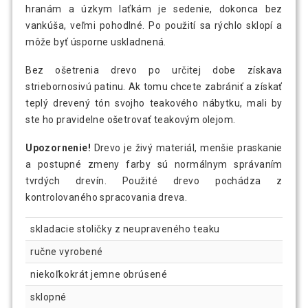
hranám a úzkym laťkám je sedenie, dokonca bez
vankúša, veľmi pohodlné. Po použití sa rýchlo sklopí a
môže byť úsporne uskladnená.
Bez ošetrenia drevo po určitej dobe získava
striebornosivú patinu. Ak tomu chcete zabrániť a získať
teplý drevený tón svojho teakového nábytku, mali by
ste ho pravidelne ošetrovať teakovým olejom.
Upozornenie!
Drevo je živý materiál, menšie praskanie
a postupné zmeny farby sú normálnym správaním
tvrdých drevín. Použité drevo pochádza z
kontrolovaného spracovania dreva.
skladacie stoličky z neupraveného teaku
ručne vyrobené
niekoľkokrát jemne obrúsené
sklopné