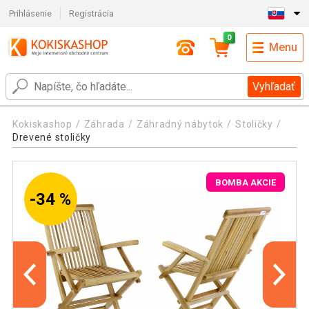
Prihlásenie
Registrácia
0
Menu
Vyhľadať
Kokiskashop
Záhrada
Záhradný nábytok
Stoličky
Drevené stoličky
BOMBA AKCIE
-34 %