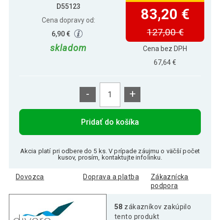
D55123
83,20 €
Cena dopravy od:
127,00 €
6,90 €
skladom
Cena bez DPH
67,64 €
-
+
Pridať do košíka
Akcia platí pri odbere do 5 ks. V prípade záujmu o väčší počet
kusov, prosím, kontaktujte infolinku.
Dovozca
Doprava a platba
Zákaznícka
podpora
58
zákazníkov zakúpilo
tento produkt