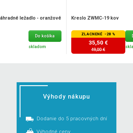
záhradné ležadlo - oranžové
Kreslo ZWMC-19 kov
ZLACNENÉ -28 %
Do košíka
35,50 €
skladom
skl
49,00 €
Výhody nákupu
Dodanie do 5 pracovných dní
Výhodné ceny