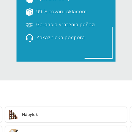
99 % tovaru skladom
Garancia vrátenia peňazí
Zákaznícka podpora
Nábytok