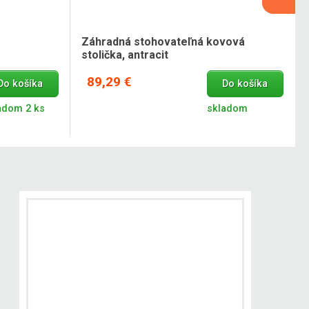
Záhradná stohovateľná kovová
stolička, antracit
89,29 €
Do košíka
Do košíka
adom 2 ks
skladom