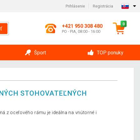
Prihlásenie
Registrácia
0
+421 950 308 480
ť
PO - PIA, 08:00 - 16:00
Šport
TOP ponuky
DNÝCH STOHOVATEĽNÝCH
ná z oceľového rámu je ideálna na vnútorné i