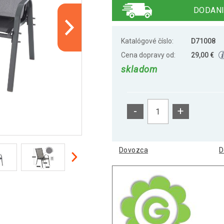
DODANI
Katalógové číslo:
D71008
Cena dopravy od:
29,00 €
skladom
-
+
Dovozca
D