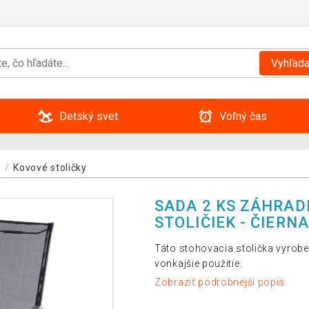
Vyhľada
Detský svet
Voľný čas
y
Kovové stoličky
SADA 2 KS ZÁHRA
STOLIČIEK - ČIERNA
Táto stohovacia stolička vyrobe
vonkajšie použitie.
Zobraziť podrobnejší popis