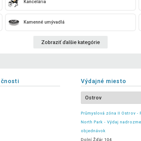
Kancelária
Kamenné umývadlá
Zobraziť ďalšie kategórie
očnosti
Výdajné miesto
Průmyslová zóna II Ostrov - 
North Park - Výdaj nadrozm
objednávok
Dolní Žďár 104