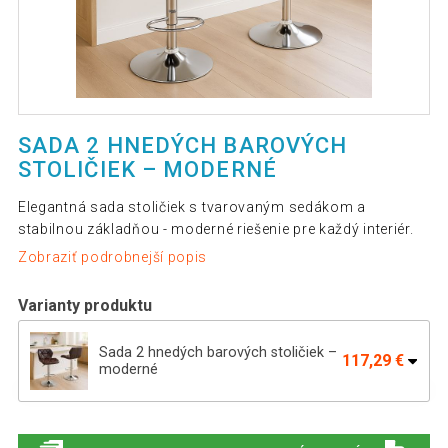
SADA 2 HNEDÝCH BAROVÝCH
STOLIČIEK – MODERNÉ
Elegantná sada stoličiek s tvarovaným sedákom a
stabilnou základňou - moderné riešenie pre každý interiér.
Zobraziť podrobnejší popis
Varianty produktu
Sada 2 hnedých barových stoličiek –
117,29 €
moderné
Sada 2 barových stoličiek antracit,
108,79 €
výškovo nastaviteľné