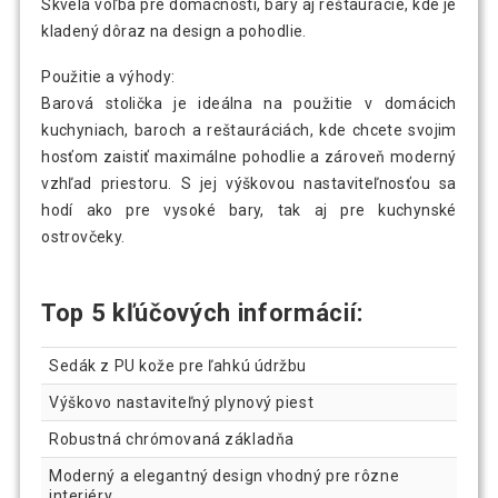
Skvelá voľba pre domácnosti, bary aj reštaurácie, kde je
kladený dôraz na design a pohodlie.
Použitie a výhody:
Barová stolička je ideálna na použitie v domácich
kuchyniach, baroch a reštauráciách, kde chcete svojim
hosťom zaistiť maximálne pohodlie a zároveň moderný
vzhľad priestoru. S jej výškovou nastaviteľnosťou sa
hodí ako pre vysoké bary, tak aj pre kuchynské
ostrovčeky.
Top 5 kľúčových informácií:
Sedák z PU kože pre ľahkú údržbu
Výškovo nastaviteľný plynový piest
Robustná chrómovaná základňa
Moderný a elegantný design vhodný pre rôzne
interiéry