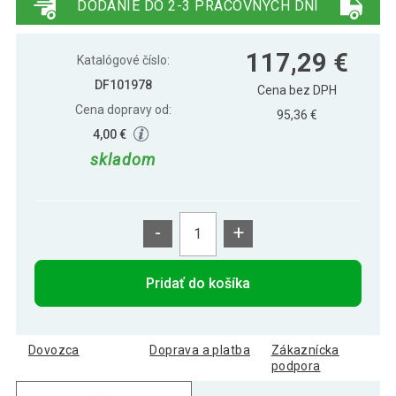
DODANIE DO 2-3 PRACOVNÝCH DNÍ
Sada 2 bielych barových stoličiek –
108,19 €
117,29 €
moderné
Katalógové číslo:
DF101978
Cena bez DPH
Cena dopravy od:
95,36 €
4,00 €
skladom
-
+
Pridať do košíka
Dovozca
Doprava a platba
Zákaznícka
podpora