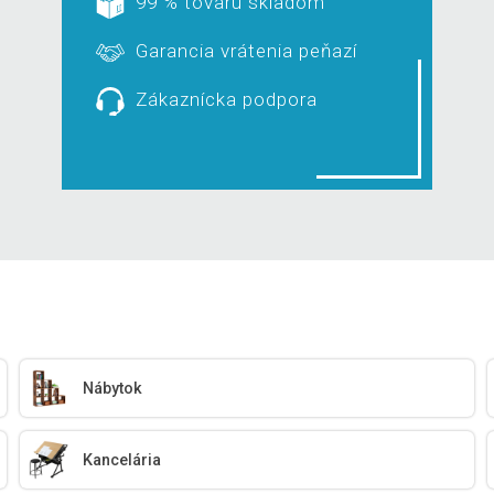
99 % tovaru skladom
Garancia vrátenia peňazí
Zákaznícka podpora
Nábytok
Kancelária