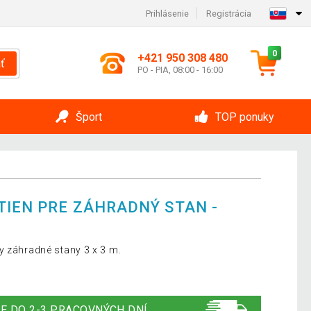
Prihlásenie
Registrácia
0
+421 950 308 480
ť
PO - PIA, 08:00 - 16:00
Šport
TOP ponuky
TIEN PRE ZÁHRADNÝ STAN -
y záhradné stany 3 x 3 m.
E DO 2-3 PRACOVNÝCH DNÍ