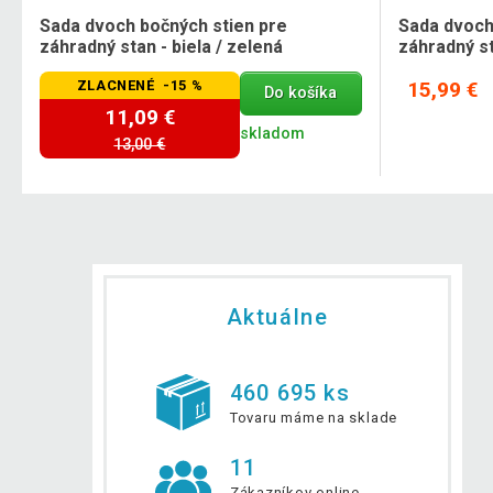
Sada dvoch bočných stien pre
Sada dvoch
záhradný stan - biela / zelená
záhradný st
ZLACNENÉ -15 %
15,99 €
Do košíka
11,09 €
skladom
13,00 €
Aktuálne
460 695 ks
Tovaru máme na sklade
11
Zákazníkov online