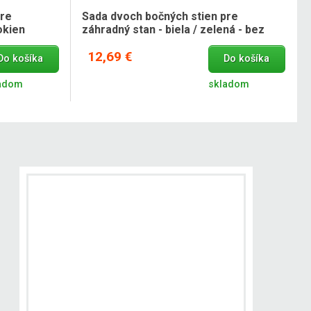
pre
Sada dvoch bočných stien pre
okien
záhradný stan - biela / zelená - bez
okien
12,69 €
Do košíka
Do košíka
adom
skladom