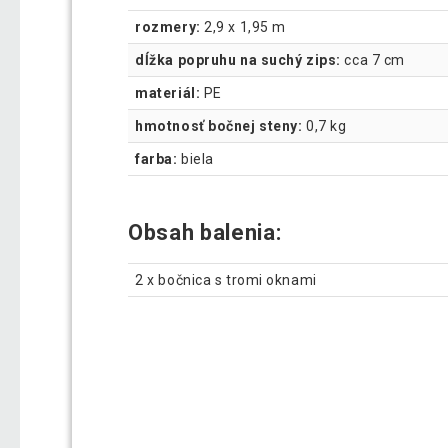
rozmery:
2,9 x 1,95 m
dĺžka popruhu na suchý zips:
cca 7 cm
materiál:
PE
hmotnosť bočnej steny:
0,7 kg
farba:
biela
Obsah balenia:
2 x bočnica s tromi oknami