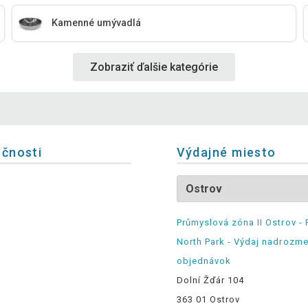
Kamenné umývadlá
Zobraziť ďalšie kategórie
očnosti
Výdajné miesto
Průmyslová zóna II Ostrov - 
North Park - Výdaj nadrozm
objednávok
Dolní Žďár 104
363 01 Ostrov