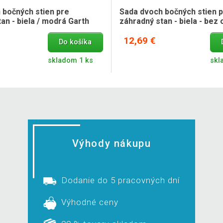
 bočných stien pre
Sada dvoch bočných stien 
an - biela / modrá Garth
záhradný stan - biela - bez 
12,69 €
Do košíka
skladom 1 ks
skl
Výhody nákupu
Dodanie do 5 pracovných dní
Výhodné ceny