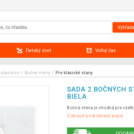
Vyhľada
Detský svet
Voľný čas
slušenstvo
Bočné steny
Pre klasické stany
SADA 2 BOČNÝCH S
BIELA
Bočná stena je vhodná pre všetk
Zobraziť podrobnejší popis
DODANI