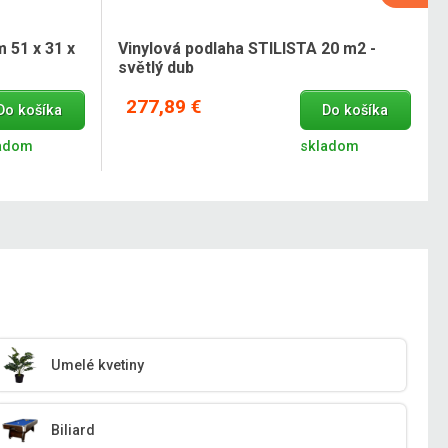
m 51 x 31 x
Vinylová podlaha STILISTA 20 m2 -
světlý dub
277,89 €
Do košíka
Do košíka
adom
skladom
Umelé kvetiny
Biliard