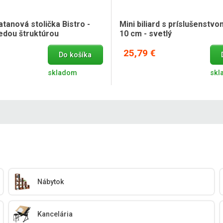
tanová stolička Bistro -
Mini biliard s príslušenstvo
nedou štruktúrou
10 cm - svetlý
25,79 €
Do košíka
skladom
skl
Nábytok
Kancelária