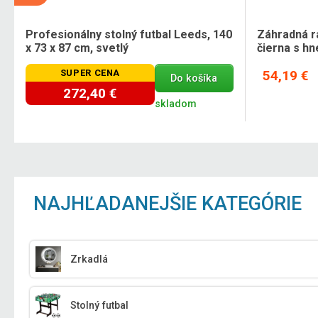
Profesionálny stolný futbal Leeds, 140
Záhradná ra
x 73 x 87 cm, svetlý
čierna s h
SUPER CENA
54,19 €
Do košíka
272,40 €
skladom
NAJHĽADANEJŠIE KATEGÓRIE
Zrkadlá
Stolný futbal