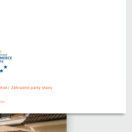
ytok
Záhradné párty stany
jov