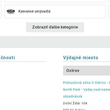
Kamenné umývadlá
Zobraziť ďalšie kategórie
očnosti
Výdajné miesto
Průmyslová zóna II Ostrov - 
North Park - Výdaj nadrozm
objednávok
Dolní Žďár 104