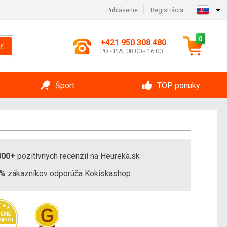
Prihlásenie
Registrácia
0
+421 950 308 480
ť
PO - PIA, 08:00 - 16:00
Šport
TOP ponuky
000+
pozitívnych recenzií na Heureka.sk
8%
zákazníkov odporúča Kokiskashop