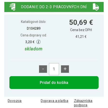
50 x 48,5 cm
DODANIE DO 2-3 PRACOVNÝCH DNÍ
Protišmyková podložka, teak, prírodná,
32,79 €
50,69 €
60 x 40 cm
Katalógové číslo:
D104289
Cena bez DPH
Cena dopravy od:
41,21 €
3,20 €
skladom
-
+
Pridať do košíka
Dovozca
Doprava a platba
Zákaznícka
podpora