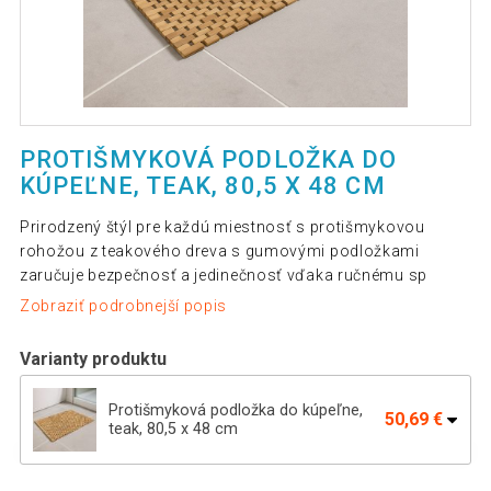
PROTIŠMYKOVÁ PODLOŽKA DO
KÚPEĽNE, TEAK, 80,5 X 48 CM
Prirodzený štýl pre každú miestnosť s protišmykovou
rohožou z teakového dreva s gumovými podložkami
zaručuje bezpečnosť a jedinečnosť vďaka ručnému sp
Zobraziť podrobnejší popis
Varianty produktu
Protišmyková podložka do kúpeľne,
50,69 €
teak, 80,5 x 48 cm
Protišmyková podložka, teak, prírodná,
35,79 €