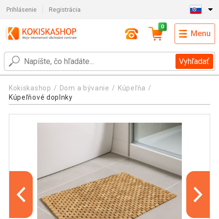
Prihlásenie
Registrácia
0
Menu
Vyhľadať
Kokiskashop
Dom a bývanie
Kúpeľňa
Kúpeľňové doplnky