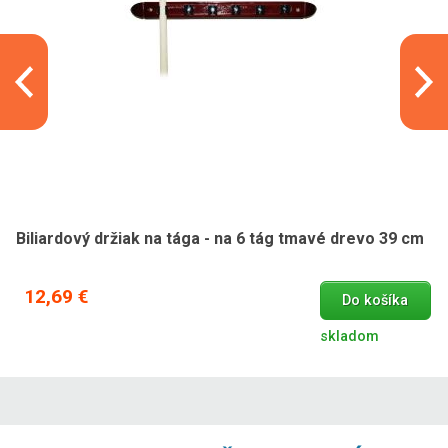
Biliardový držiak na tága - na 6 tág tmavé drevo 39 cm
12,69 €
Do košíka
skladom