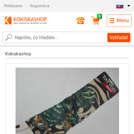
Prihlásenie
Registrácia
0
Menu
Vyhľadať
Kokiskashop