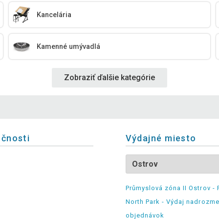
Kancelária
Kamenné umývadlá
Zobraziť ďalšie kategórie
očnosti
Výdajné miesto
Průmyslová zóna II Ostrov - 
North Park - Výdaj nadrozm
objednávok