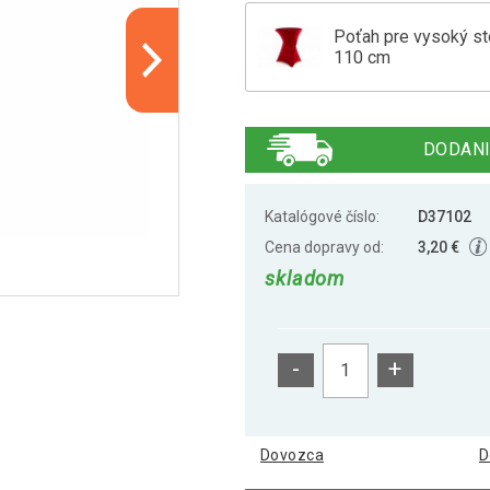
Poťah pre vysoký stô
110 cm
Poťah na bistro stolík
DODANI
Poťah na vysoký stôl
Katalógové číslo:
D37102
Cena dopravy od:
3,20 €
skladom
Poťah pre vysoký stô
-
+
Dovozca
D