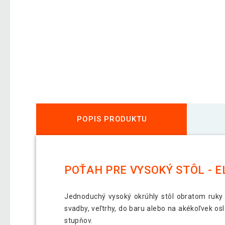
POPIS PRODUKTU
POŤAH PRE VYSOKÝ STÔL - E
Jednoduchý vysoký okrúhly stôl obratom ruky 
svadby, veľtrhy, do baru alebo na akékoľvek os
stupňov.