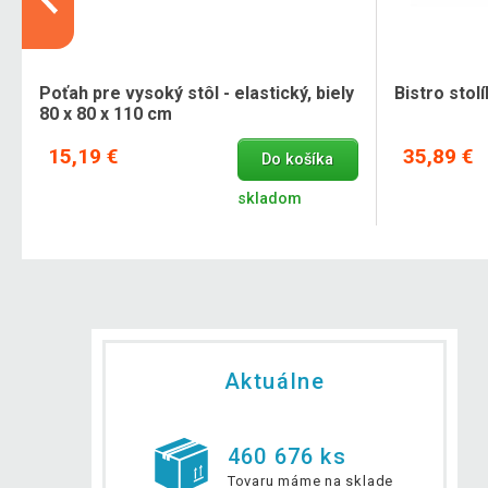
Poťah pre vysoký stôl - elastický, biely
Bistro stol
80 x 80 x 110 cm
15,19 €
35,89 €
Do košíka
skladom
Aktuálne
460 676 ks
Tovaru máme na sklade