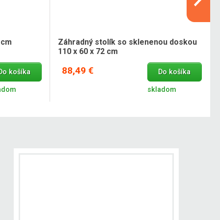
3 cm
Záhradný stolík so sklenenou doskou
110 x 60 x 72 cm
88,49 €
Do košíka
Do košíka
adom
skladom