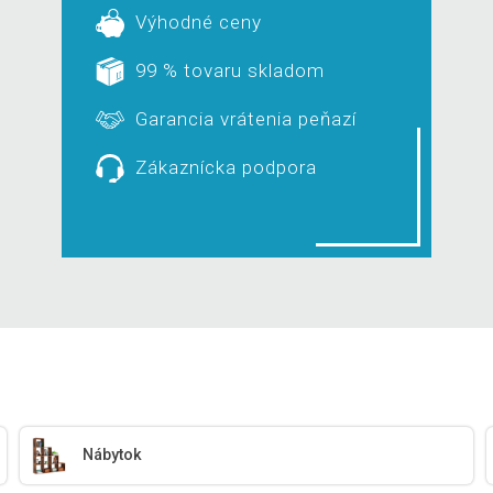
Výhodné ceny
99 % tovaru skladom
Garancia vrátenia peňazí
Zákaznícka podpora
Nábytok