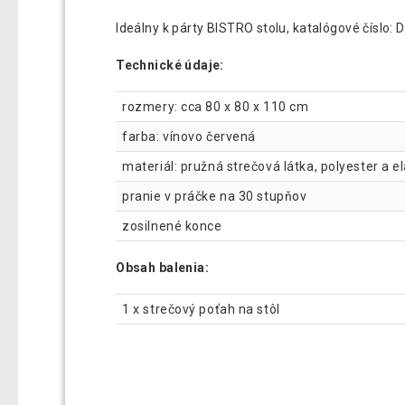
Ideálny k párty BISTRO stolu, katalógové číslo: 
Technické údaje:
rozmery: cca 80 x 80 x 110 cm
farba: vínovo červená
materiál: pružná strečová látka, polyester a e
pranie v práčke na 30 stupňov
zosilnené konce
Obsah balenia:
1 x strečový poťah na stôl