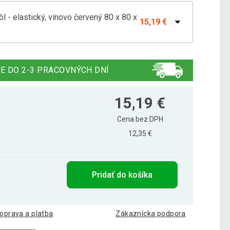
l - elastický, vínovo červený 80 x 80 x
15,19 €
, antracit
15,19 €
E DO 2-3 PRACOVNÝCH DNÍ
, elastický, 80 x 80 x 110 cm, sivý
15,19 €
15,19 €
Cena bez DPH
12,35 €
l - elastický, biely 80 x 80 x 110 cm
15,19 €
Pridať do košíka
oprava a platba
Zákaznícka podpora