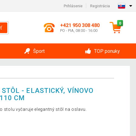
Prihlásenie
Registrácia
0
+421 950 308 480
ť
PO - PIA, 08:00 - 16:00
Šport
TOP ponuky
STÔL - ELASTICKÝ, VÍNOVO
 110 CM
o stolu vyčaruje elegantný stôl na oslavu.