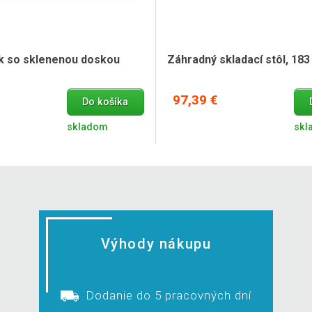
ík so sklenenou doskou
Záhradný skladací stôl, 18
97,39 €
Do košíka
skladom
skl
Výhody nákupu
Dodanie do 5 pracovných dní