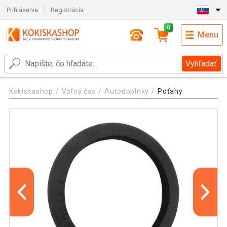
Prihlásenie
Registrácia
0
Menu
Vyhľadať
Kokiskashop
Voľný čas
Autodoplnky
Poťahy