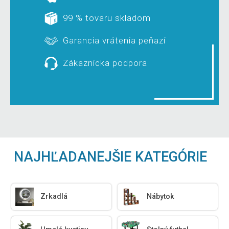
99 % tovaru skladom
Garancia vrátenia peňazí
Zákaznícka podpora
NAJHĽADANEJŠIE KATEGÓRIE
Zrkadlá
Nábytok