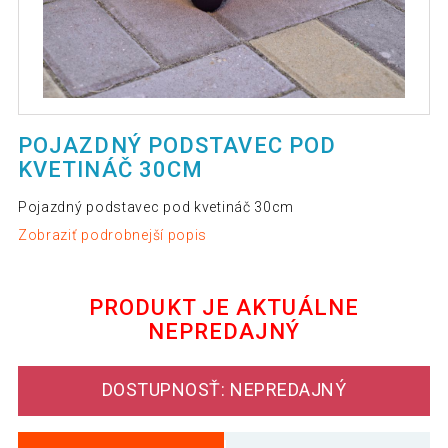
POJAZDNÝ PODSTAVEC POD
KVETINÁČ 30CM
Pojazdný podstavec pod kvetináč 30cm
Zobraziť podrobnejší popis
PRODUKT JE AKTUÁLNE
NEPREDAJNÝ
DOSTUPNOSŤ: NEPREDAJNÝ