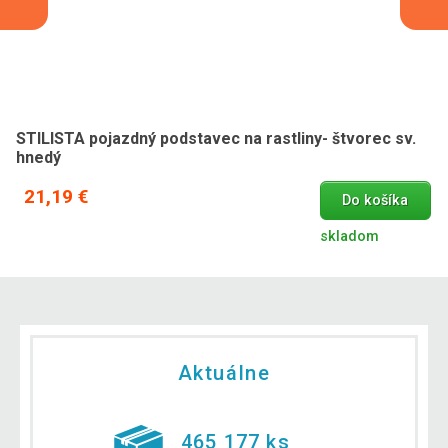
STILISTA pojazdný podstavec na rastliny- štvorec sv.
hnedý
21,19 €
Do košíka
skladom
Aktuálne
465 177 ks