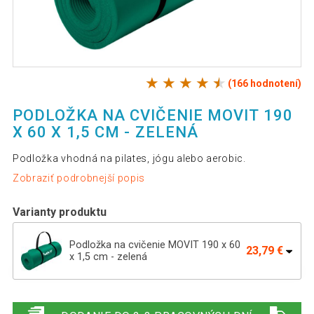
(166 hodnotení)
PODLOŽKA NA CVIČENIE MOVIT 190
X 60 X 1,5 CM - ZELENÁ
Podložka vhodná na pilates, jógu alebo aerobic.
Zobraziť podrobnejší popis
Varianty produktu
Podložka na cvičenie MOVIT 190 x 60
23,79 €
x 1,5 cm - zelená
Podložka na cvičenie MOVIT 190 x 60 x
23,59 €
1,5 cm - kráľovská modrá