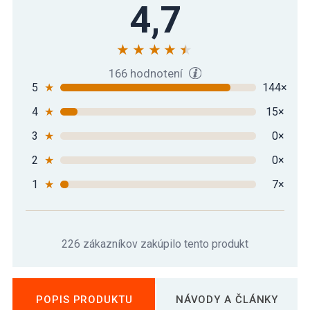
Podložka na jógu 190 x 60 x 1,5 cm,
4,7
25,99 €
svetlo modrá
Podložka na jógu MOVIT 190 x 60 x 1,5
23,79 €
cm tmavo tyrkysová
166 hodnotení
5
★
144×
4
★
15×
Podložka na jógu MOVIT 190 x 60 x 1,5
21,29 €
cm – oranžová
3
★
0×
2
★
0×
Podložka na jógu MOVIT 190 x 60 x 1,5
31,89 €
cm – žltá
1
★
7×
226 zákazníkov zakúpilo tento produkt
POPIS PRODUKTU
NÁVODY A ČLÁNKY