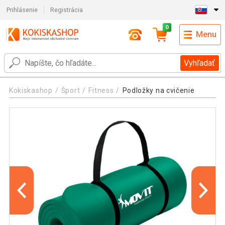
Prihlásenie
Registrácia
0
Menu
Vyhľadať
Kokiskashop
Šport
Fitness
Podložky na cvičenie