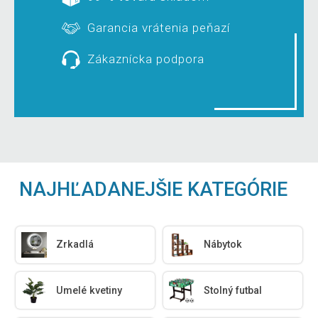
Garancia vrátenia peňazí
Zákaznícka podpora
NAJHĽADANEJŠIE KATEGÓRIE
Zrkadlá
Nábytok
Umelé kvetiny
Stolný futbal