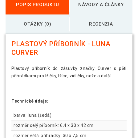
POPIS PRODUKTU
NÁVODY A ČLÁNKY
OTÁZKY (0)
RECENZIA
PLASTOVÝ PŘÍBORNÍK - LUNA
CURVER
Plastový příborník do zásuvky značky Curver s pěti
přihrádkami pro lžičky, lžíce, vidličky, nože a další.
Technické údaje:
barva: luna (šedá)
rozměr celý příborník: 6,4 x 30 x 42 cm
rozměr větší přihrádky: 30 x 7,5 cm