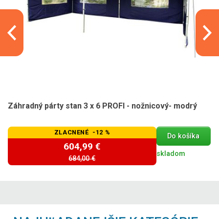
Záhradný párty stan 3 x 6 PROFI - nožnicový- modrý
ZLACNENÉ -12 %
Do košíka
604,99 €
skladom
684,00 €