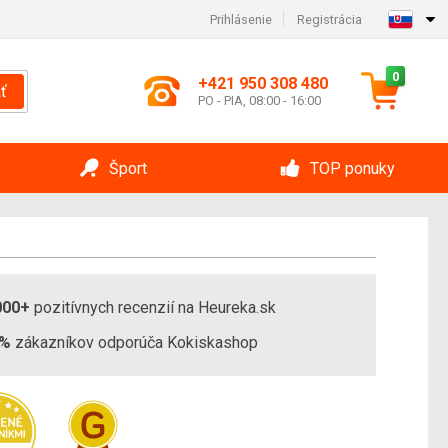
Prihlásenie
Registrácia
0
+421 950 308 480
ť
PO - PIA, 08:00 - 16:00
Šport
TOP ponuky
000+
pozitívnych recenzií na Heureka.sk
8%
zákazníkov odporúča Kokiskashop