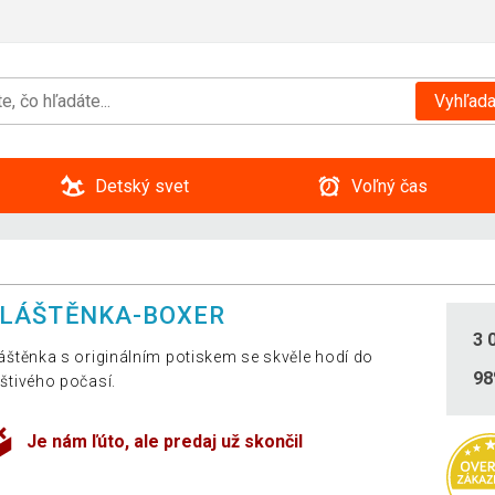
Vyhľada
Detský svet
Voľný čas
LÁŠTĚNKA-BOXER
3 
áštěnka s originálním potiskem se skvěle hodí do
9
štivého počasí.
Je nám ľúto, ale predaj už skončil