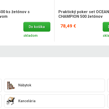
500 ks žetónov s
Praktický poker set OCEAN
tvom
CHAMPION 500 žetónov
78,49 €
Do košíka
skladom
skl
Nábytok
Kancelária