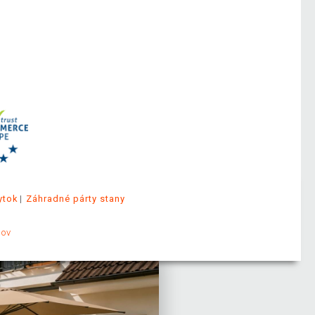
ytok
Záhradné párty stany
jov