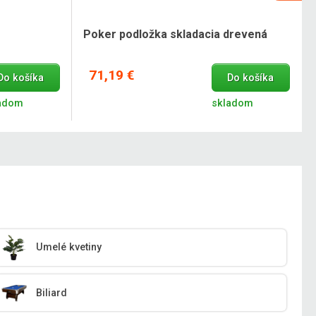
Poker podložka skladacia drevená
71,19 €
Do košíka
Do košíka
adom
skladom
Umelé kvetiny
Biliard