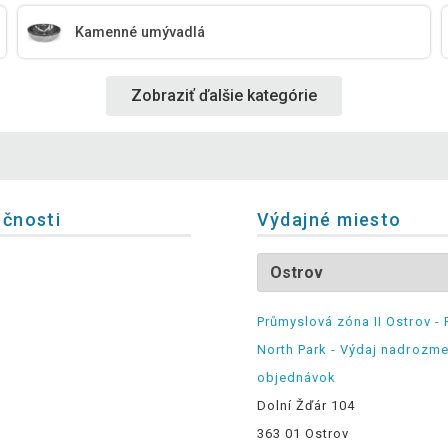
Kamenné umývadlá
Zobraziť ďalšie kategórie
očnosti
Výdajné miesto
Průmyslová zóna II Ostrov - 
North Park - Výdaj nadrozm
objednávok
Dolní Žďár 104
363 01 Ostrov