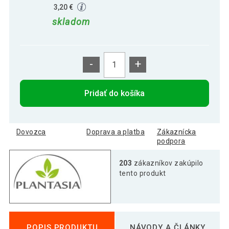
3,20 €
skladom
-
+
Pridať do košíka
Dovozca
Doprava a platba
Zákaznícka
podpora
203
zákazníkov zakúpilo
tento produkt
POPIS PRODUKTU
NÁVODY A ČLÁNKY