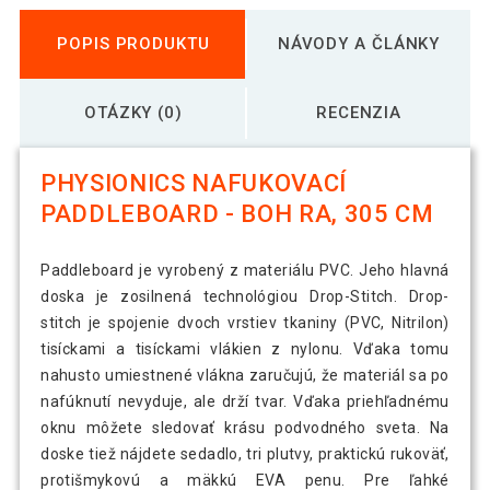
POPIS PRODUKTU
NÁVODY A ČLÁNKY
OTÁZKY (0)
RECENZIA
PHYSIONICS NAFUKOVACÍ
PADDLEBOARD - BOH RA, 305 CM
Paddleboard je vyrobený z materiálu PVC. Jeho hlavná
doska je zosilnená technológiou Drop-Stitch. Drop-
stitch je spojenie dvoch vrstiev tkaniny (PVC, Nitrilon)
tisíckami a tisíckami vlákien z nylonu. Vďaka tomu
nahusto umiestnené vlákna zaručujú, že materiál sa po
nafúknutí nevyduje, ale drží tvar. Vďaka priehľadnému
oknu môžete sledovať krásu podvodného sveta. Na
doske tiež nájdete sedadlo, tri plutvy, praktickú rukoväť,
protišmykovú a mäkkú EVA penu. Pre ľahké