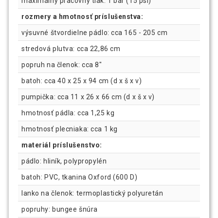
maximálny pracovný tlak: 1 bar (15 psi)
rozmery a hmotnosť príslušenstva:
výsuvné štvordielne pádlo: cca 165 - 205 cm
stredová plutva: cca 22,86 cm
popruh na členok: cca 8"
batoh: cca 40 x 25 x 94 cm (d x š x v)
pumpička: cca 11 x 26 x 66 cm (d x š x v)
hmotnosť pádla: cca 1,25 kg
hmotnosť plecniaka: cca 1 kg
materiál príslušenstvo:
pádlo: hliník, polypropylén
batoh: PVC, tkanina Oxford (600 D)
lanko na členok: termoplastický polyuretán
popruhy: bungee šnúra