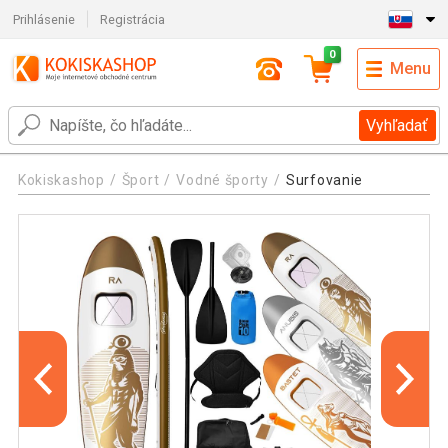
Prihlásenie
Registrácia
0
Menu
Vyhľadať
Kokiskashop
Šport
Vodné športy
Surfovanie