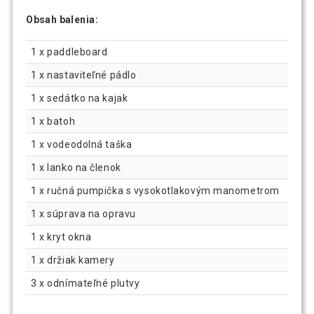
Obsah balenia:
1 x paddleboard
1 x nastaviteľné pádlo
1 x sedátko na kajak
1 x batoh
1 x vodeodolná taška
1 x lanko na členok
1 x ručná pumpička s vysokotlakovým manometrom
1 x súprava na opravu
1 x kryt okna
1 x držiak kamery
3 x odnímateľné plutvy