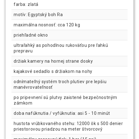
farba: zlatá
motív: Egyptský boh Ra
maximálna nosnosť: cca 120 kg
priehľadné okno
ultraľahký as pohodlnou rukoväťou pre ľahkú
prepravu
držiak kamery na hornej strane dosky
kajakové sedadlo s držiakom na nohy
odnímateľný systém troch plutiev pre lepšiu
manévrovateľnosť
po pripevnení sú plutvy zaistené bezpečnostným
zámkom
doba nafúknutia / vyfúknutia: asi 5 - 10 minút
hustota vrúbkovaného stehu: 12000 ôk s 500 denier
priestorovou priadzou na meter štvorcový