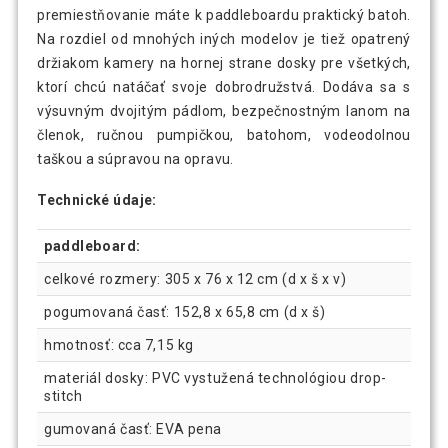
premiestňovanie máte k paddleboardu praktický batoh.
Na rozdiel od mnohých iných modelov je tiež opatrený
držiakom kamery na hornej strane dosky pre všetkých,
ktorí chcú natáčať svoje dobrodružstvá. Dodáva sa s
výsuvným dvojitým pádlom, bezpečnostným lanom na
členok, ručnou pumpičkou, batohom, vodeodolnou
taškou a súpravou na opravu.
Technické údaje:
paddleboard:
celkové rozmery: 305 x 76 x 12 cm (d x š x v)
pogumovaná časť: 152,8 x 65,8 cm (d x š)
hmotnosť: cca 7,15 kg
materiál dosky: PVC vystužená technológiou drop-
stitch
gumovaná časť: EVA pena