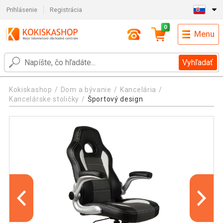
Prihlásenie
Registrácia
0
Menu
Vyhľadať
Kokiskashop
Dom a bývanie
Kancelária
Kancelárske stoličky
Športový design