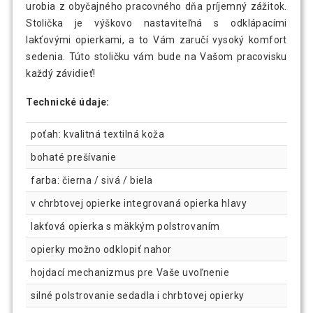
urobia z obyčajného pracovného dňa príjemný zážitok.
Stolička je výškovo nastaviteľná s odklápacími
lakťovými opierkami, a to Vám zaručí vysoký komfort
sedenia. Túto stoličku vám bude na Vašom pracovisku
každý závidieť!
Technické údaje:
poťah: kvalitná textilná koža
bohaté prešívanie
farba: čierna / sivá / biela
v chrbtovej opierke integrovaná opierka hlavy
lakťová opierka s mäkkým polstrovaním
opierky možno odklopiť nahor
hojdací mechanizmus pre Vaše uvoľnenie
silné polstrovanie sedadla i chrbtovej opierky