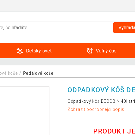
Vyhľada
Detský svet
Voľný čas
ové koše
Pedálové koše
ODPADKOVÝ KÔŠ DE
Odpadkový kôš DECOBIN 40l st
Zobraziť podrobnejší popis
PRODUKT J