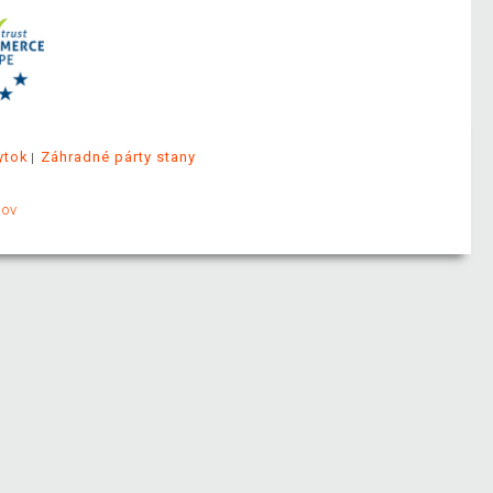
ytok
Záhradné párty stany
jov