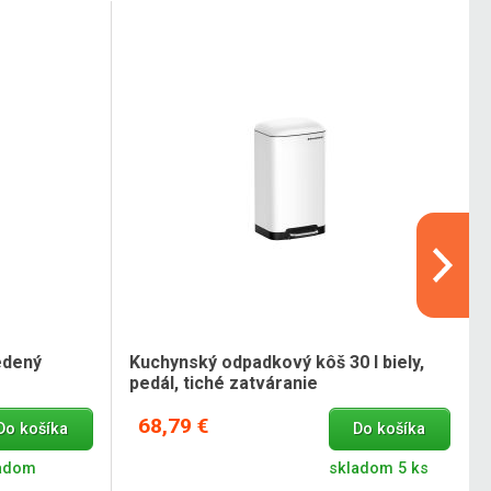
edený
Kuchynský odpadkový kôš 30 l biely,
pedál, tiché zatváranie
68,79 €
Do košíka
Do košíka
adom
skladom 5 ks