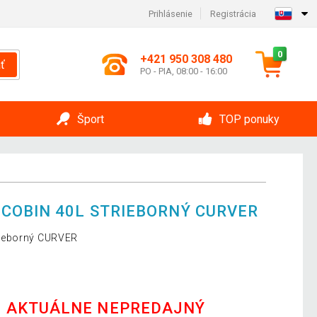
Prihlásenie
Registrácia
0
+421 950 308 480
ť
PO - PIA, 08:00 - 16:00
Šport
TOP ponuky
COBIN 40L STRIEBORNÝ CURVER
rieborný CURVER
E AKTUÁLNE NEPREDAJNÝ