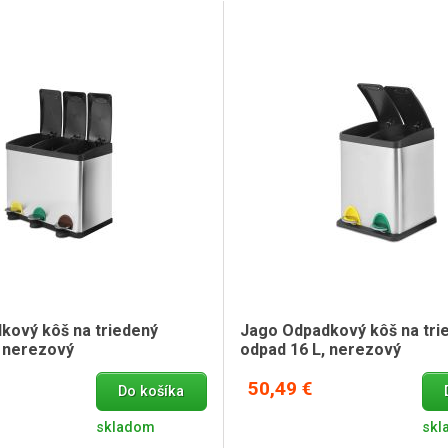
kový kôš na triedený
Jago Odpadkový kôš na tri
, nerezový
odpad 16 L, nerezový
50,49 €
Do košíka
skladom
skl