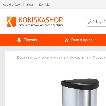
Časté otázky
Blog
Kontakt
Záhrada
Dom a bývanie
Kokiskashop
Dom a bývanie
Do kuchyne
Odpadk