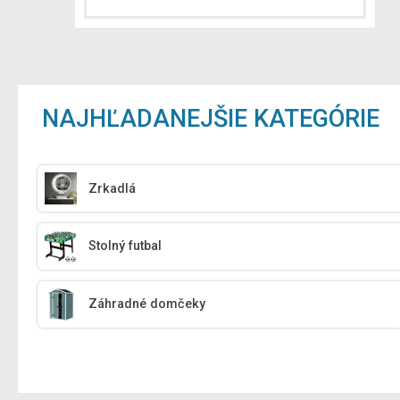
NAJHĽADANEJŠIE KATEGÓRIE
Zrkadlá
Stolný futbal
Záhradné domčeky