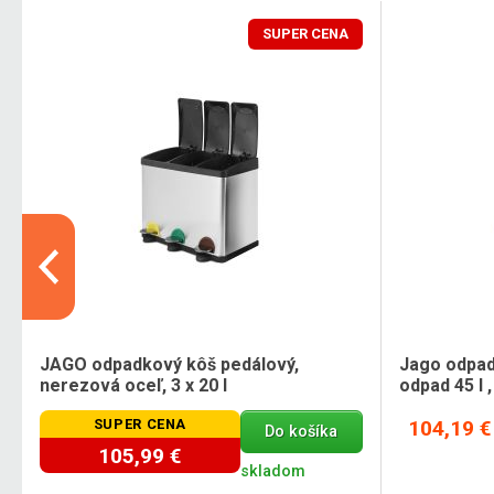
SUPER CENA
JAGO odpadkový kôš pedálový,
Jago odpad
nerezová oceľ, 3 x 20 l
odpad 45 l 
SUPER CENA
104,19 €
Do košíka
105,99 €
skladom