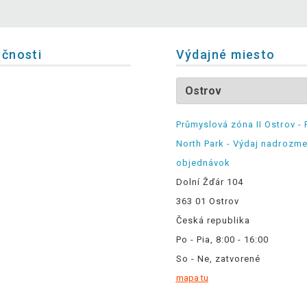
očnosti
Výdajné miesto
Průmyslová zóna II Ostrov - 
North Park - Výdaj nadrozm
objednávok
Dolní Žďár 104
363 01 Ostrov
Česká republika
Po - Pia, 8:00 - 16:00
So - Ne, zatvorené
mapa tu