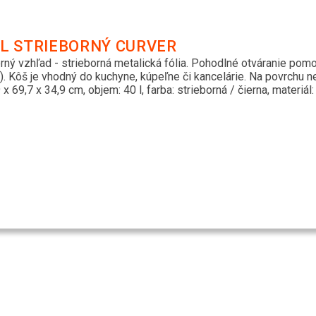
L STRIEBORNÝ CURVER
ný vzhľad - strieborná metalická fólia. Pohodlné otváranie po
. Kôš je vhodný do kuchyne, kúpeľne či kancelárie. Na povrchu n
9 x 69,7 x 34,9 cm, objem: 40 l, farba: strieborná / čierna, materi