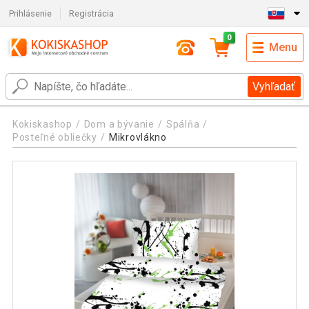
Prihlásenie
Registrácia
0
Menu
Vyhľadať
Kokiskashop
Dom a bývanie
Spálňa
Posteľné obliečky
Mikrovlákno