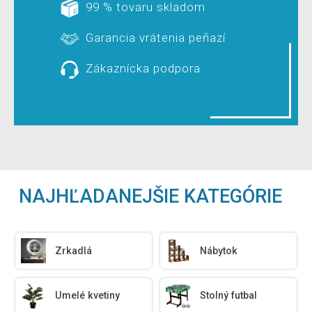
99 % tovaru skladom
Garancia vrátenia peňazí
Zákaznícka podpora
NAJHĽADANEJŠIE KATEGÓRIE
Zrkadlá
Nábytok
Umelé kvetiny
Stolný futbal