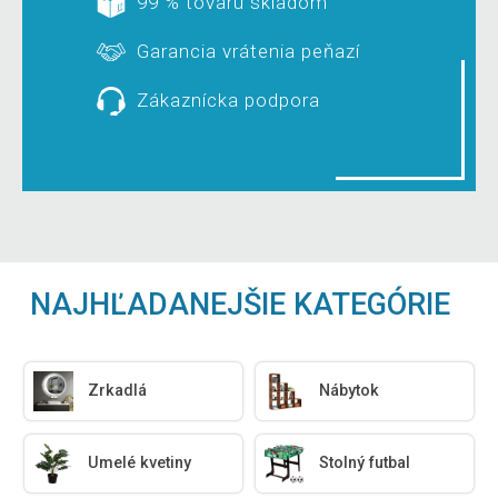
99 % tovaru skladom
Garancia vrátenia peňazí
Zákaznícka podpora
NAJHĽADANEJŠIE KATEGÓRIE
Zrkadlá
Nábytok
Umelé kvetiny
Stolný futbal