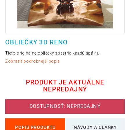
OBLIEČKY 3D RENO
Tieto originálne obliečky spestria každú spálňu.
Zobraziť podrobnejší popis
PRODUKT JE AKTUÁLNE
NEPREDAJNÝ
DOSTUPNOSŤ: NEPREDAJNÝ
POPIS PRODUKTU
NÁVODY A ČLÁNKY