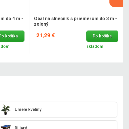
om do 4 m -
Obal na slnečník s priemerom do 3 m -
zelený
21,29 €
Do košíka
Do košíka
adom
skladom
Umelé kvetiny
Biliard