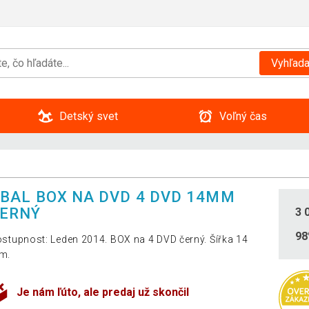
Vyhľada
Detský svet
Voľný čas
BAL BOX NA DVD 4 DVD 14MM
ERNÝ
3 
9
stupnost: Leden 2014. BOX na 4 DVD černý. Šířka 14
m.
Je nám ľúto, ale predaj už skončil