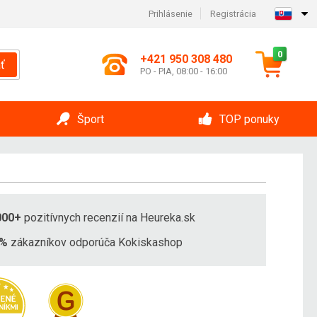
Prihlásenie
Registrácia
0
+421 950 308 480
ť
PO - PIA, 08:00 - 16:00
Šport
TOP ponuky
000+
pozitívnych recenzií na Heureka.sk
8%
zákazníkov odporúča Kokiskashop