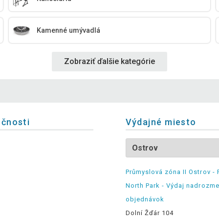
Kamenné umývadlá
Zobraziť ďalšie kategórie
očnosti
Výdajné miesto
Průmyslová zóna II Ostrov - 
North Park - Výdaj nadrozm
objednávok
Dolní Žďár 104