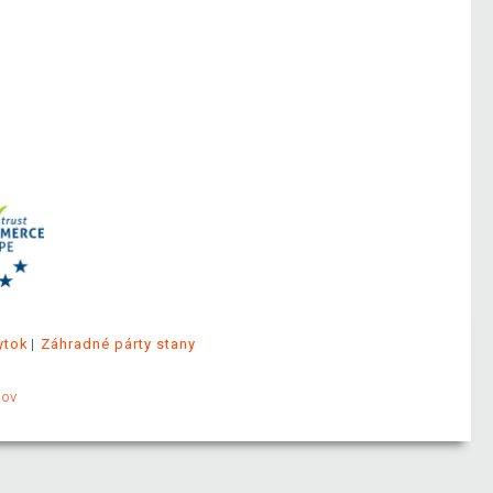
ytok
Záhradné párty stany
jov