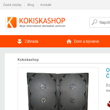
Časté otázky
Blog
Kontakt
Záhrada
Dom a bývanie
Kokiskashop
O
Č
Do
m