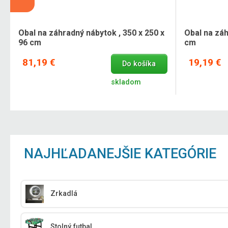
Obal na záhradný nábytok , 350 x 250 x
Obal na záh
96 cm
cm
81,19 €
19,19 €
Do košíka
skladom
NAJHĽADANEJŠIE KATEGÓRIE
Zrkadlá
Stolný futbal