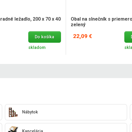
radné ležadlo, 200 x 70 x 40
Obal na slnečník s priemer
zelený
22,09 €
Do košíka
skladom
skl
Nábytok
Kancelária