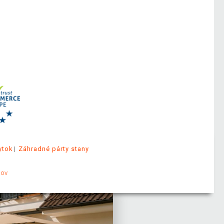
ytok
Záhradné párty stany
jov