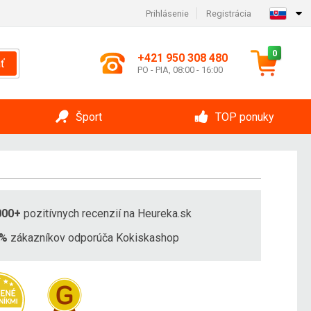
Prihlásenie
Registrácia
0
+421 950 308 480
ť
PO - PIA, 08:00 - 16:00
Šport
TOP ponuky
000+
pozitívnych recenzií na Heureka.sk
8%
zákazníkov odporúča Kokiskashop