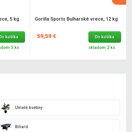
ece, 5 kg
Gorilla Sports Bulharské vrece, 12 kg
59,59 €
Do košíka
Do košíka
adom 5 ks
skladom 2 ks
Umelé kvetiny
Biliard