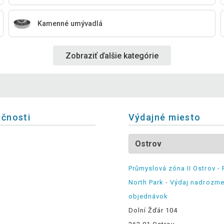
Kamenné umývadlá
Zobraziť ďalšie kategórie
očnosti
Výdajné miesto
Průmyslová zóna II Ostrov - 
North Park - Výdaj nadrozm
objednávok
Dolní Žďár 104