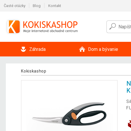
Časté otázky
Blog
Kontakt
Záhrada
Dom a bývanie
Kokiskashop
N
K
Si
FU