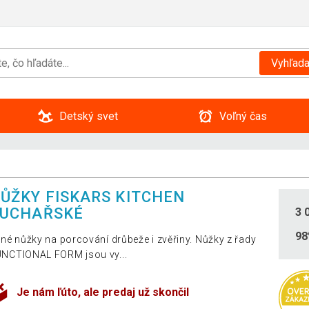
Vyhľada
Detský svet
Voľný čas
ŮŽKY FISKARS KITCHEN
UCHAŘSKÉ
3 
9
lné nůžky na porcování drůbeže i zvěřiny. Nůžky z řady
NCTIONAL FORM jsou vy...
Je nám ľúto, ale predaj už skončil