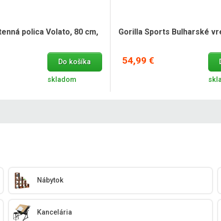
stenná polica Volato, 80 cm,
Gorilla Sports Bulharské vr
54,99 €
Do košíka
skladom
skl
Nábytok
Kancelária