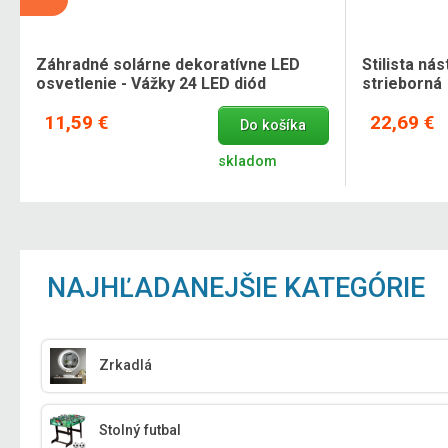
Záhradné solárne dekoratívne LED
Stilista ná
osvetlenie - Vážky 24 LED diód
strieborná
11,59 €
22,69 €
Do košíka
skladom
NAJHĽADANEJŠIE KATEGÓRIE
Zrkadlá
Stolný futbal