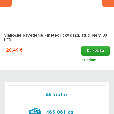
Vianočné osvetlenie - meteorický dážď, stud. biely, 80
LED
20,49 €
Do košíka
skladom
Aktuálne
465 061 ks