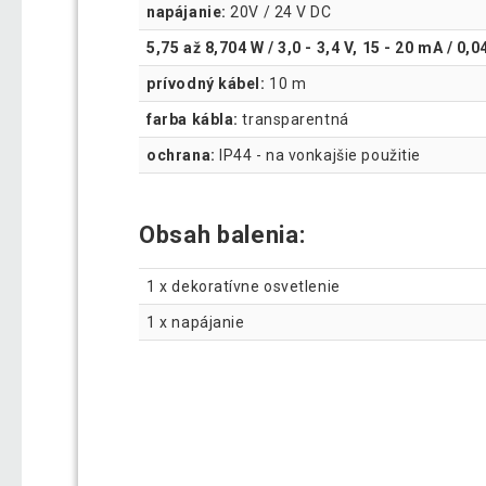
napájanie:
20V / 24 V DC
5,75 až 8,704 W / 3,0 - 3,4 V, 15 - 20 mA / 0,
prívodný kábel:
10 m
farba kábla:
transparentná
ochrana:
IP44 - na vonkajšie použitie
Obsah balenia:
1 x dekoratívne osvetlenie
1 x napájanie