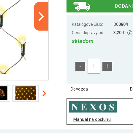
DODANI
Katalógové číslo:
D00804
Cena dopravy od:
3,20 €
skladom
-
+
Dovozca
D
Manuál na obsluhu