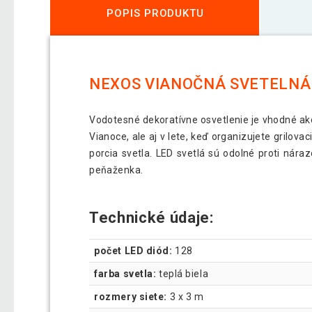
POPIS PRODUKTU
NEXOS VIANOČNÁ SVETELNÁ SI
Vodotesné dekoratívne osvetlenie je vhodné ako 
Vianoce, ale aj v lete, keď organizujete grilova
porcia svetla. LED svetlá sú odolné proti nára
peňaženka.
Technické údaje:
počet LED diód:
128
farba svetla:
teplá biela
rozmery siete:
3 x 3 m