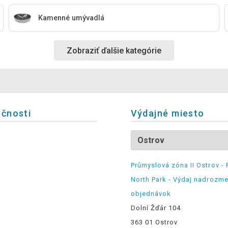
Kamenné umývadlá
Zobraziť ďalšie kategórie
očnosti
Výdajné miesto
Průmyslová zóna II Ostrov - 
North Park - Výdaj nadrozm
objednávok
Dolní Žďár 104
363 01 Ostrov