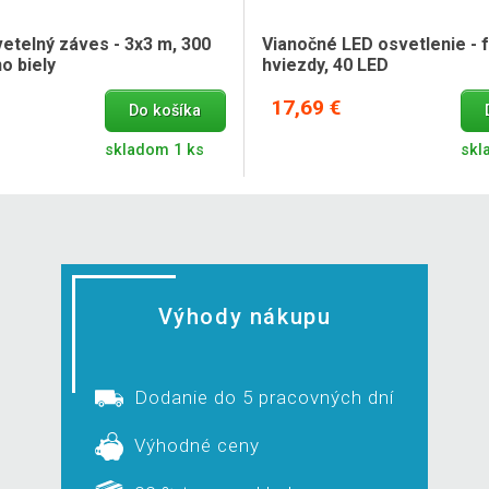
etelný záves - 3x3 m, 300
Vianočné LED osvetlenie - 
o biely
hviezdy, 40 LED
17,69 €
Do košíka
skladom 1 ks
skl
Výhody nákupu
Dodanie do 5 pracovných dní
Výhodné ceny