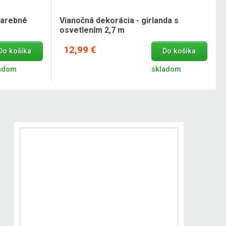
farebné
Vianočná dekorácia - girlanda s
osvetlením 2,7 m
12,99 €
Do košíka
Do košíka
adom
skladom