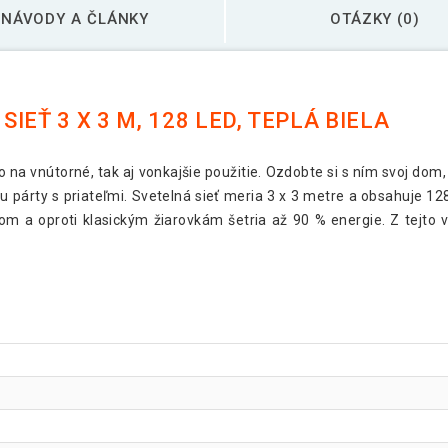
NÁVODY A ČLÁNKY
OTÁZKY (0)
EŤ 3 X 3 M, 128 LED, TEPLÁ BIELA
na vnútorné, tak aj vonkajšie použitie. Ozdobte si s ním svoj dom,
ciu párty s priateľmi. Svetelná sieť meria 3 x 3 metre a obsahuje 12
zom a oproti klasickým žiarovkám šetria až 90 % energie. Z tejto