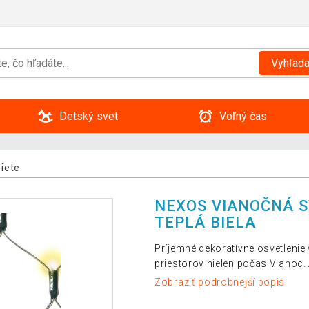
Vyhľada
Detský svet
Voľný čas
siete
NEXOS VIANOČNÁ SV
TEPLÁ BIELA
Príjemné dekoratívne osvetlenie
priestorov nielen počas Vianoc
Zobraziť podrobnejší popis