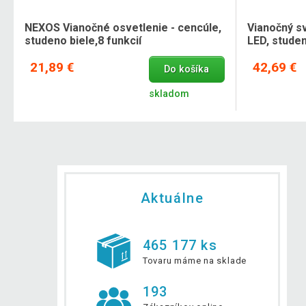
NEXOS Vianočné osvetlenie - cencúle,
Vianočný sv
studeno biele,8 funkcií
LED, studen
21,89 €
42,69 €
Do košíka
skladom
Aktuálne
465 177 ks
Tovaru máme na sklade
193