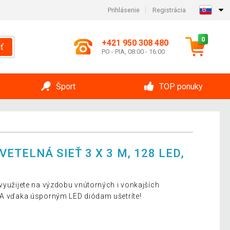
Prihlásenie
Registrácia
0
+421 950 308 480
ť
PO - PIA, 08:00 - 16:00
Šport
TOP ponuky
ETELNÁ SIEŤ 3 X 3 M, 128 LED,
 využijete na výzdobu vnútorných i vonkajších
. A vďaka úsporným LED diódam ušetríte!