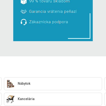
99 % tovaru skladom
Garancia vrátenia peňazí
Zákaznícka podpora
Nábytok
Kancelária